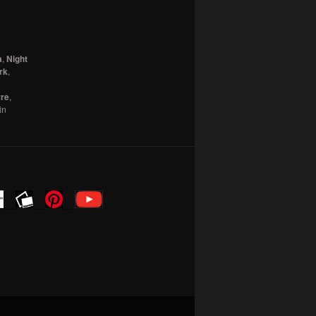
a
,
Night
rk
,
rre
,
in
_ _
_ _
_ _