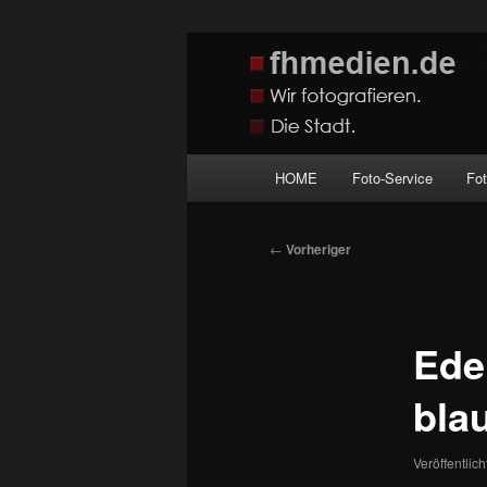
Zum
Wir fotografieren die Hauptstadt
primären
Inhalt
fhmedien.de
springen
Hauptmenü
HOME
Foto-Service
Fo
Beitragsnavigation
←
Vorheriger
Ede
bla
Veröffentlic