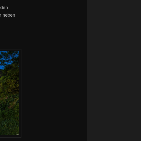
nden
er neben