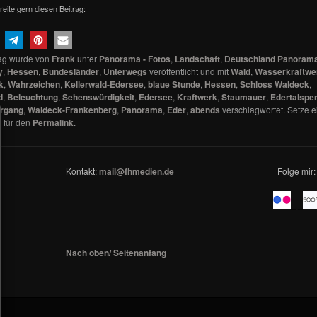
reite gern diesen Beitrag:
rag wurde von
Frank
unter
Panorama - Fotos
,
Landschaft
,
Deutschland Panoram
y
,
Hessen
,
Bundesländer
,
Unterwegs
veröffentlicht und mit
Wald
,
Wasserkraftwe
k
,
Wahrzeichen
,
Kellerwald-Edersee
,
blaue Stunde
,
Hessen
,
Schloss Waldeck
,
d
,
Beleuchtung
,
Sehenswürdigkeit
,
Edersee
,
Kraftwerk
,
Staumauer
,
Edertalspe
rgang
,
Waldeck-Frankenberg
,
Panorama
,
Eder
,
abends
verschlagwortet. Setze e
 für den
Permalink
.
Kontakt:
mail@fhmedien.de
Folge mir:
_ _
Nach oben/ Seitenanfang