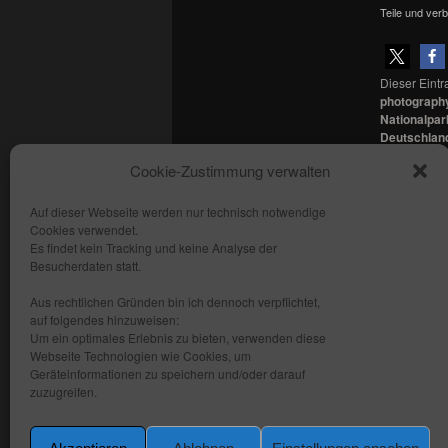
Teile und verb
Dieser Eint
photograph
Nationalpar
Deutschlan
Sonnenunte
Cookie-Zustimmung verwalten
Lesezeichen
Auf dieser Webseite werden nur technisch notwendige
Cookies verwendet.
Copyright: fhmedien.de 2012 - 2026
Es findet kein Tracking und keine Analyse der
Alle Rechte vorbehalten
Besucherdaten statt.
Kontakt
Aus rechtlichen Gründen bin ich dennoch verpflichtet,
AGB
auf folgendes hinzuweisen:
Um ein optimales Erlebnis zu bieten, verwenden diese
Datenschutzerklärung
Webseite Technologien wie Cookies, um
Impressum
Geräteinformationen zu speichern und/oder darauf
zuzugreifen.