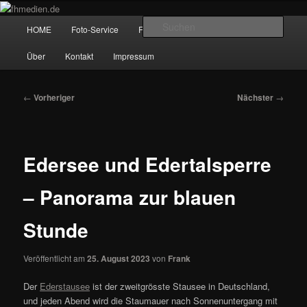
Zum
Wir fotografieren die Hauptstadt!
primären
Hauptmenü
Such
HOME
Foto-Service
Foto-Workshops
Referenzen
Inhalt
springen
fhmedien.de
Über
Kontakt
Impressum
Beitragsnavigation
←
Vorheriger
Nächster
→
Edersee und Edertalsperre
– Panorama zur blauen
Stunde
Veröffentlicht am
25. August 2023
von
Frank
Der
Ederstausee
ist der zweitgrösste Stausee in Deutschland,
und jeden Abend wird die Staumauer nach Sonnenuntergang mit