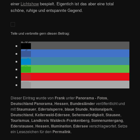
einer
Lichtshow
bespielt. Eigentich ist das aber eine total
schöne, ruhige und entspannte Gegend.
Teile und verbreite gern diesen Beitrag:
Dieser Eintrag wurde von
Frank
unter
Panorama - Fotos
,
Deutschland Panorama
,
Hessen
,
Bundesländer
veröffentlicht und
mit
Staumauer
,
Edertalsperre
,
blaue Stunde
,
Nationalpark
,
Deutschland
,
Kellerwald-Edersee
,
Sehenswürdigkeit
,
Stausee
,
Tourismus
,
Landkreis Waldeck-Frankenberg
,
Sonnenuntergang
,
Ederstausee
,
Hessen
,
Illumination
,
Edersee
verschlagwortet. Setze
ein Lesezeichen für den
Permalink
.