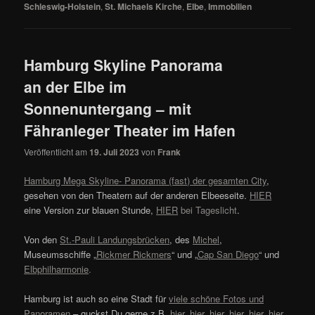
Schleswig-Holstein
,
St. Michaels Kirche
,
Elbe
,
Immobilien
Hamburg Skyline Panorama
an der Elbe im
Sonnenuntergang – mit
Fähranleger Theater im Hafen
Veröffentlicht am
19. Juli 2023
von
Frank
Hamburg Mega Skyline- Panorama (fast) der gesamten City
,
gesehen von den Theatern auf der anderen Elbeeseite.
HIER
eine Version zur blauen Stunde,
HIER
bei Tageslicht
.
Von den
St.-Pauli Landungsbrücken
, des
Michel
,
Museumsschiffe „
Rickmer Rickmers
“ und „
Cap San Diego
“ und
Elbphilharmonie
.
Hamburg ist auch so eine Stadt für
viele schöne Fotos und
Panoramen
– guckst Du gerne z.B.
hier
,
hier
,
hier
,
hier
,
hier
,
hier