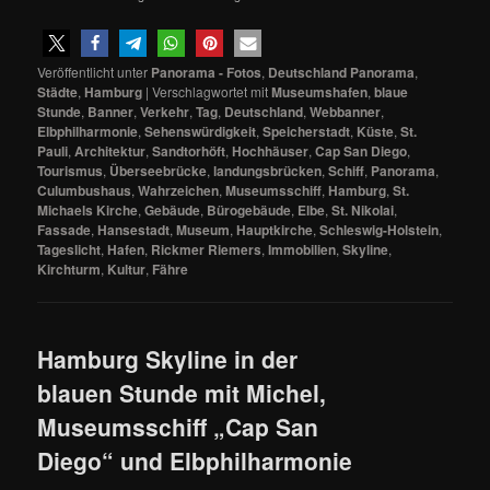
Veröffentlicht unter
Panorama - Fotos
,
Deutschland Panorama
,
Städte
,
Hamburg
|
Verschlagwortet mit
Museumshafen
,
blaue
Stunde
,
Banner
,
Verkehr
,
Tag
,
Deutschland
,
Webbanner
,
Elbphilharmonie
,
Sehenswürdigkeit
,
Speicherstadt
,
Küste
,
St.
Pauli
,
Architektur
,
Sandtorhöft
,
Hochhäuser
,
Cap San Diego
,
Tourismus
,
Überseebrücke
,
landungsbrücken
,
Schiff
,
Panorama
,
Culumbushaus
,
Wahrzeichen
,
Museumsschiff
,
Hamburg
,
St.
Michaels Kirche
,
Gebäude
,
Bürogebäude
,
Elbe
,
St. Nikolai
,
Fassade
,
Hansestadt
,
Museum
,
Hauptkirche
,
Schleswig-Holstein
,
Tageslicht
,
Hafen
,
Rickmer Riemers
,
Immobilien
,
Skyline
,
Kirchturm
,
Kultur
,
Fähre
Hamburg Skyline in der
blauen Stunde mit Michel,
Museumsschiff „Cap San
Diego“ und Elbphilharmonie