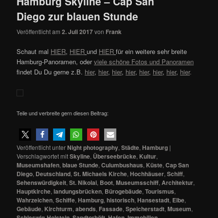
Hamburg Skyline – Cap San
Diego zur blauen Stunde
Veröffentlicht am
2. Juli 2017
von
Frank
Schaut mal
HIER
,
HIER
und
HIER
für ein weitere sehr breite
Hamburg-Panoramen, oder
viele schöne Fotos und Panoramen
findet Du Du gerne z.B.
hier
,
hier
,
hier
,
hier
,
hier
,
hier
,
hier
,
hier
.
Teile und verbreite gern diesen Beitrag:
Veröffentlicht unter
Night photography
,
Städte
,
Hamburg
|
Verschlagwortet mit
Skyline
,
Überseebrücke
,
Kultur
,
Museumshafen
,
blaue Stunde
,
Culumbushaus
,
Küste
,
Cap San
Diego
,
Deutschland
,
St. Michaels Kirche
,
Hochhäuser
,
Schiff
,
Sehenswürdigkeit
,
St. Nikolai
,
Boot
,
Museumsschiff
,
Architektur
,
Hauptkirche
,
landungsbrücken
,
Bürogebäude
,
Tourismus
,
Wahrzeichen
,
Schiffe
,
Hamburg
,
historisch
,
Hansestadt
,
Elbe
,
Gebäude
,
Kirchturm
,
abends
,
Fassade
,
Speicherstadt
,
Museum
,
Schleswig-Holstein
,
Sandtorhöft
,
Hafen
,
Immobilien