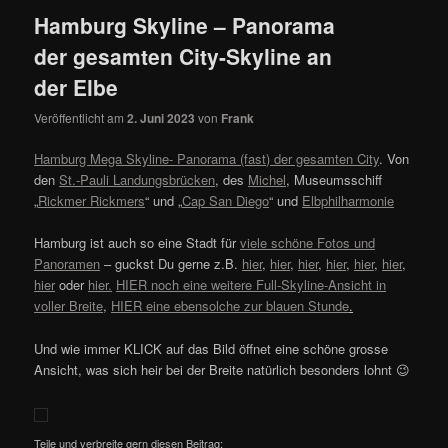
Hamburg Skyline – Panorama
der gesamten City-Skyline an
der Elbe
Veröffentlicht am
2. Juni 2023
von
Frank
Hamburg Mega Skyline- Panorama (fast) der gesamten City
. Von
den
St.-Pauli Landungsbrücken
, des
Michel
, Museumsschiff
„
Rickmer Rickmers
“ und „
Cap San Diego
“ und
Elbphilharmonie
Hamburg ist auch so eine Stadt für
viele schöne Fotos und
Panoramen
– guckst Du gerne z.B.
hier
,
hier
,
hier
,
hier
,
hier
,
hier
,
hier
oder
hier.
HIER noch eine weitere Full-Skyline-Ansicht in
voller Breite
,
HIER eine ebensolche zur blauen Stunde
.
Und wie immer KLICK auf das Bild öffnet eine schöne grosse
Ansicht, was sich heir bei der Breite natürlich besonders lohnt 😉
Teile und verbreite gern diesen Beitrag: