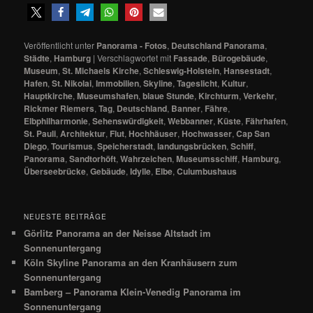
Veröffentlicht unter
Panorama - Fotos
,
Deutschland Panorama
,
Städte
,
Hamburg
|
Verschlagwortet mit
Fassade
,
Bürogebäude
,
Museum
,
St. Michaels Kirche
,
Schleswig-Holstein
,
Hansestadt
,
Hafen
,
St. Nikolai
,
Immobilien
,
Skyline
,
Tageslicht
,
Kultur
,
Hauptkirche
,
Museumshafen
,
blaue Stunde
,
Kirchturm
,
Verkehr
,
Rickmer Riemers
,
Tag
,
Deutschland
,
Banner
,
Fähre
,
Elbphilharmonie
,
Sehenswürdigkeit
,
Webbanner
,
Küste
,
Fährhafen
,
St. Pauli
,
Architektur
,
Flut
,
Hochhäuser
,
Hochwasser
,
Cap San
Diego
,
Tourismus
,
Speicherstadt
,
landungsbrücken
,
Schiff
,
Panorama
,
Sandtorhöft
,
Wahrzeichen
,
Museumsschiff
,
Hamburg
,
Überseebrücke
,
Gebäude
,
Idylle
,
Elbe
,
Culumbushaus
NEUESTE BEITRÄGE
Görlitz Panorama an der Neisse Altstadt im
Sonnenuntergang
Köln Skyline Panorama an den Kranhäusern zum
Sonnenuntergang
Bamberg – Panorama Klein-Venedig Panorama im
Sonnenuntergang