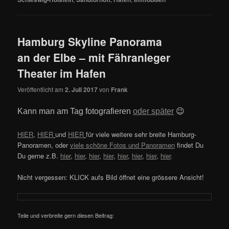
Hamburg Skyline Panorama
an der Elbe – mit Fähranleger
Theater im Hafen
Veröffentlicht am
2. Juli 2017
von
Frank
Kann man am Tag fotografieren
oder später
😉
HIER
,
HIER
und
HIER
für viele weitere sehr breite Hamburg-
Panoramen, oder
viele schöne Fotos und Panoramen
findet Du
Du gerne z.B.
hier
,
hier
,
hier
,
hier
,
hier
,
hier
,
hier
,
hier
.
Nicht vergessen: KLICK aufs Bild öffnet eine grössere Ansicht!
Teile und verbreite gern diesen Beitrag: