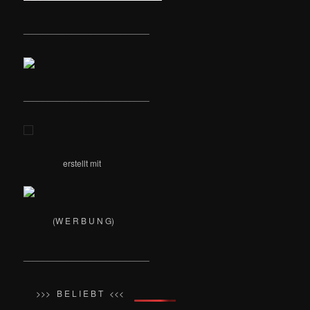
__________________________
__________________________
erstellt mit
(W E R B U N G)
__________________________
>>> B E L I E B T <<<