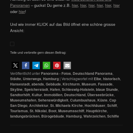
Panoramen
– guckst Du gerne z.B.
hier
,
hier
,
hier
,
hier
,
hier
,
hier
oder
hier
!
Und wie immer KLICK auf das Bild öffnet eine schöne grosse
Ansicht:
Teile und verbreite gern diesen Beitrag:
Veröffentlicht unter
Panorama - Fotos
,
Deutschland Panorama
,
Städte
,
Unterwegs
,
Hamburg
|
Verschlagwortet mit
Elbe
,
historisch
,
Hansestadt
,
abends
,
Gebäude
,
Kirchturm
,
Museum
,
Fassade
,
Skyline
,
Speicherstadt
,
Hafen
,
Schleswig-Holstein
,
blaue Stunde
,
Sandtorhöft
,
Kultur
,
Immobilien
,
Deutschland
,
Überseebrücke
,
Museumshafen
,
Sehenswürdigkeit
,
Culumbushaus
,
Küste
,
Cap
San Diego
,
Architektur
,
St. Michaels Kirche
,
Hochhäuser
,
Schiff
,
Tourismus
,
St. Nikolai
,
Boot
,
Museumsschiff
,
Hauptkirche
,
landungsbrücken
,
Bürogebäude
,
Hamburg
,
Wahrzeichen
,
Schiffe