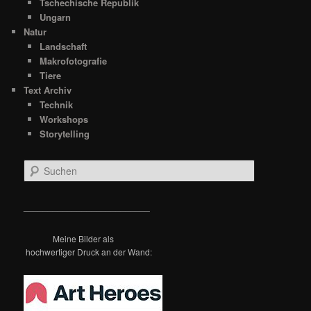
Tschechische Republik
Ungarn
Natur
Landschaft
Makrofotografie
Tiere
Text Archiv
Technik
Workshops
Storytelling
S
u
c
h
__________________________
e
n
Meine Bilder als
hochwertiger Druck an der Wand: