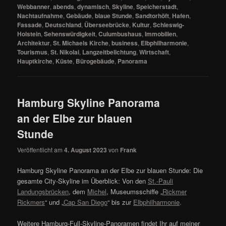
Webbanner
,
abends
,
dynamisch
,
Skyline
,
Speicherstadt
,
Nachtaufnahme
,
Gebäude
,
blaue Stunde
,
Sandtorhöft
,
Hafen
,
Fassade
,
Deutschland
,
Überseebrücke
,
Kultur
,
Schleswig-
Holstein
,
Sehenswürdigkeit
,
Culumbushaus
,
Immobilien
,
Architektur
,
St. Michaels Kirche
,
business
,
Elbphilharmonie
,
Tourismus
,
St. Nikolai
,
Langzeitbelichtung
,
Wirtschaft
,
Hauptkirche
,
Küste
,
Bürogebäude
,
Panorama
Hamburg Skyline Panorama
an der Elbe zur blauen
Stunde
Veröffentlicht am
4. August 2023
von
Frank
Hamburg Skyline Panorama an der Elbe zur blauen Stunde: Die
gesamte City-Skyline im Überblick: Von den
St.-Pauli
Landungsbrücken
, dem
Michel
, Museumsschiffe „
Rickmer
Rickmers
“ und „
Cap San Diego
“ bis zur
Elbphilharmonie
.
Weitere Hamburg-Full-Skyline-Panoramen findet Ihr auf meiner