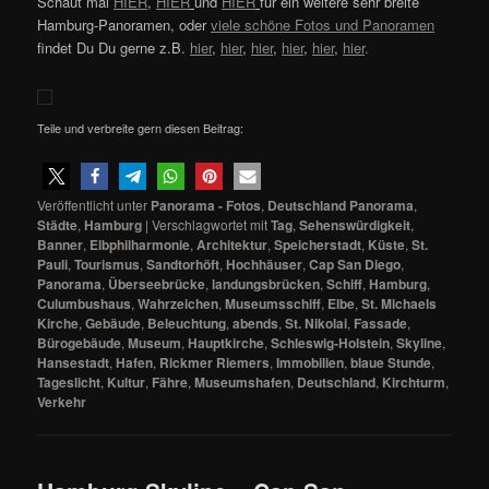
Schaut mal
HIER
,
HIER
und
HIER
für ein weitere sehr breite
Hamburg-Panoramen, oder
viele schöne Fotos und Panoramen
findet Du Du gerne z.B.
hier
,
hier
,
hier
,
hier
,
hier
,
hier
.
Teile und verbreite gern diesen Beitrag:
Veröffentlicht unter
Panorama - Fotos
,
Deutschland Panorama
,
Städte
,
Hamburg
|
Verschlagwortet mit
Tag
,
Sehenswürdigkeit
,
Banner
,
Elbphilharmonie
,
Architektur
,
Speicherstadt
,
Küste
,
St.
Pauli
,
Tourismus
,
Sandtorhöft
,
Hochhäuser
,
Cap San Diego
,
Panorama
,
Überseebrücke
,
landungsbrücken
,
Schiff
,
Hamburg
,
Culumbushaus
,
Wahrzeichen
,
Museumsschiff
,
Elbe
,
St. Michaels
Kirche
,
Gebäude
,
Beleuchtung
,
abends
,
St. Nikolai
,
Fassade
,
Bürogebäude
,
Museum
,
Hauptkirche
,
Schleswig-Holstein
,
Skyline
,
Hansestadt
,
Hafen
,
Rickmer Riemers
,
Immobilien
,
blaue Stunde
,
Tageslicht
,
Kultur
,
Fähre
,
Museumshafen
,
Deutschland
,
Kirchturm
,
Verkehr