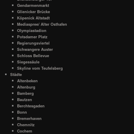
Gendarmenmarkt
Glienicker Brücke
Köpenick Altstadt
Mediaspree/ Alter Osthafen
Olympiastadion
Potsdamer Platz
Regierungsviertel
Schwangere Auster
Schloss Bellevue
Siegessäule
Skyline vom Teufelsberg
Städte
Altenbeken
Altenburg
Bamberg
Bautzen
Berchtesgaden
Bonn
Bremerhaven
Chemnitz
Cochem