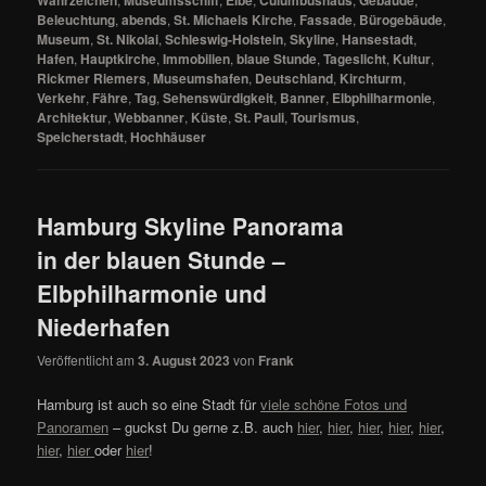
Beleuchtung
,
abends
,
St. Michaels Kirche
,
Fassade
,
Bürogebäude
,
Museum
,
St. Nikolai
,
Schleswig-Holstein
,
Skyline
,
Hansestadt
,
Hafen
,
Hauptkirche
,
Immobilien
,
blaue Stunde
,
Tageslicht
,
Kultur
,
Rickmer Riemers
,
Museumshafen
,
Deutschland
,
Kirchturm
,
Verkehr
,
Fähre
,
Tag
,
Sehenswürdigkeit
,
Banner
,
Elbphilharmonie
,
Architektur
,
Webbanner
,
Küste
,
St. Pauli
,
Tourismus
,
Speicherstadt
,
Hochhäuser
Hamburg Skyline Panorama
in der blauen Stunde –
Elbphilharmonie und
Niederhafen
Veröffentlicht am
3. August 2023
von
Frank
Hamburg ist auch so eine Stadt für
viele schöne Fotos und
Panoramen
– guckst Du gerne z.B. auch
hier
,
hier
,
hier
,
hier
,
hier
,
hier
,
hier
oder
hier
!