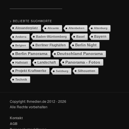
__________________________
> BELIEBTE SUCHWORTE
Alexanderplatz
Alicante
Altenbeken
Altenburg
Bayern
Baden-Württemberg
Basel
Andorra
Berlin Night
Berliner Flughäfen
Belgien
Berlin Panorama
Deutschland Panorama
Panorama - Fotos
Landschaft
Hallstatt
Projekt Kraftwerke
Silhouetten
Salzburg
Technik
Copyright: fhmedien.de 2012 - 2026
Alle Rechte vorbehalten
Kontakt
AGB