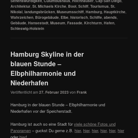
Sehenswürdigkeit
,
Culumbushaus
,
Hochhäuser
,
Cap San Diego
,
Architektur
,
St. Michaels Kirche
,
Boot
,
Schiff
,
Tourismus
,
St.
Nikolai
,
landungsbrücken
,
Museumsschiff
,
Hamburg
,
Hauptkirche
,
Wahrzeichen
,
Bürogebäude
,
Elbe
,
historisch
,
Schiffe
,
abends
,
Gebäude
,
Hansestadt
,
Museum
,
Fassade
,
Kirchturm
,
Hafen
,
Schleswig-Holstein
Hamburg Skyline in der
blauen Stunde –
Elbphilharmonie und
Niederhafen
Veröffentlicht am
27. Februar 2023
von
Frank
Hamburg in der blauen Stunde – Elbphilharmonie und
Niederhafen vor der Speicherstadt.
Hamburg ist auch so eine Stadt für
viele schöne Fotos und
Panoramen
– guckst Du gerne z.B.
hier
,
hier
,
hier
,
hier
,
hier
,
hier
oder
hier
!