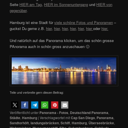
Seite
HIER am Tag
,
HIER im Sonnenuntergang
und
HIER von
gegenüber
.
Hamburg ist eine Stadt für
viele schöne Fotos und Panoramen
–
guckst Du gerne z.B.
hier
,
hier
,
hier
,
hier
,
hier
,
hier
oder
hier.
Und natürlich auf das Panorama klicken, um das schön grosse
PAnorama auch in schön gross anzuschauen 🙂
Teile und verbreite gern diesen Beitrag:
Veröffentlicht unter
Panorama - Fotos
,
Deutschland Panorama
,
Städte
,
Hamburg
|
Verschlagwortet mit
Cap San Diego
,
Panorama
,
Sandtorhöft
,
landungsbrücken
,
Schiff
,
Hamburg
,
Überseebrücke
,
Wahrzeichen
,
Museumsschiff
,
Elbe
,
Culumbushaus
,
Gebäude
,