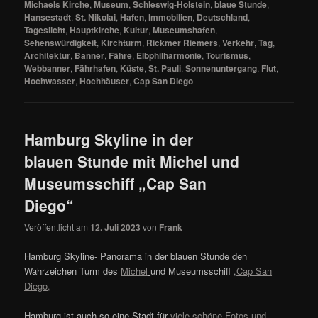
Michaels Kirche
,
Museum
,
Schleswig-Holstein
,
blaue Stunde
,
Hansestadt
,
St. Nikolai
,
Hafen
,
Immobilien
,
Deutschland
,
Tageslicht
,
Hauptkirche
,
Kultur
,
Museumshafen
,
Sehenswürdigkeit
,
Kirchturm
,
Rickmer Riemers
,
Verkehr
,
Tag
,
Architektur
,
Banner
,
Fähre
,
Elbphilharmonie
,
Tourismus
,
Webbanner
,
Fährhafen
,
Küste
,
St. Pauli
,
Sonnenuntergang
,
Flut
,
Hochwasser
,
Hochhäuser
,
Cap San Diego
Hamburg Skyline in der
blauen Stunde mit Michel und
Museumsschiff „Cap San
Diego“
Veröffentlicht am
12. Juli 2023
von
Frank
Hamburg Skyline- Panorama in der blauen Stunde den
Wahrzeichen Turm des
Michel
und Museumsschiff „
Cap San
Diego
„
Hamburg ist auch so eine Stadt für
viele schöne Fotos und