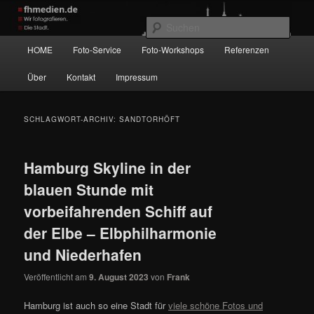
Zum
Zum
Wir fotografieren die Hauptstadt!
primären
sekundären
Such
Inhalt
Inhalt
Hauptmenü
HOME
Foto-Service
Foto-Workshops
Referenzen
springen
springen
fhmedien.de
Über
Kontakt
Impressum
SCHLAGWORT-ARCHIV:
SANDTORHÖFT
Hamburg Skyline in der
blauen Stunde mit
vorbeifahrenden Schiff auf
der Elbe – Elbphilharmonie
und Niederhafen
Veröffentlicht am
9. August 2023
von
Frank
Hamburg ist auch so eine Stadt für
viele schöne Fotos und