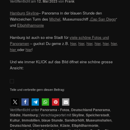
Veröffentlicht am
12. Mai 2023
von
Frank
Hamburg Skyline
– Panorama in der blauen Stunde den
Wahrzeichen Turm des
Michel
, Museumsschiff „
Cap San Diego
“
und
Elbphilharmonie
Hamburg ist auch so eine Stadt für
viele schöne Fotos und
Panoramen
– guckst Du gerne z.B.
hier
,
hier
,
hier
,
hier
,
hier
,
hier
,
hier
oder
hier
!
Und wie immer KLICK auf das Bild öffnet eine schöne grosse
Ansicht:
Teile und verbreite gern diesen Beitrag:
Veröffentlicht unter
Panorama - Fotos
,
Deutschland Panorama
,
Städte
,
Hamburg
|
Verschlagwortet mit
Skyline
,
Speicherstadt
,
Kultur
,
Immobilien
,
blaue Stunde
,
Sandtorhöft
,
Museumshafen
,
Deutschland
,
Überseebrücke
,
Küste
,
Elbphilharmonie
,