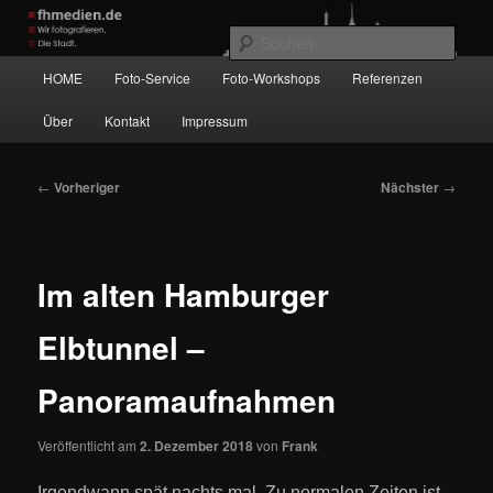
Zum
Wir fotografieren die Hauptstadt!
primären
Such
Inhalt
Hauptmenü
HOME
Foto-Service
Foto-Workshops
Referenzen
springen
fhmedien.de
Über
Kontakt
Impressum
Beitragsnavigation
←
Vorheriger
Nächster
→
Im alten Hamburger
Elbtunnel –
Panoramaufnahmen
Veröffentlicht am
2. Dezember 2018
von
Frank
Irgendwann spät nachts mal. Zu normalen Zeiten ist