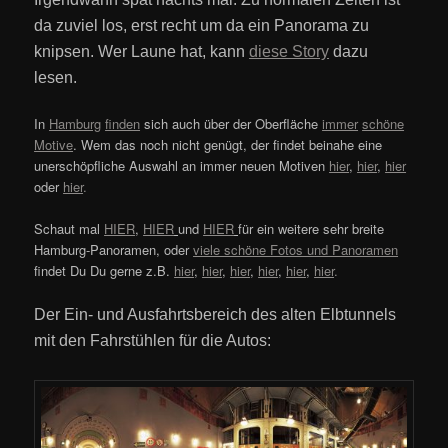
da zuviel los, erst recht um da ein Panorama zu
knipsen. Wer Laune hat, kann
diese Story
dazu
lesen.
In
Hamburg
finden
sich auch über der Oberfläche
immer
schöne
Motive
. Wem das noch nicht genügt, der findet beinahe eine
unerschöpfliche Auswahl an immer neuen Motiven
hier
,
hier
,
hier
oder
hier
.
Schaut mal
HIER
,
HIER
und
HIER
für ein weitere sehr breite
Hamburg-Panoramen, oder
viele schöne Fotos und Panoramen
findet Du Du gerne z.B.
hier
,
hier
,
hier
,
hier
,
hier
,
hier
.
Der Ein- und Ausfahrtsbereich des alten Elbtunnels
mit den Fahrstühlen für die Autos: