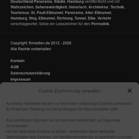
Deutschland Panorama
,
Städte
,
Hamburg
veröffentlicht und mit
Wahrzeichen
,
Sehenswürdigkeit
,
historisch
,
Architektur
,
Technik
,
Tourismus
,
St. Pauli-Elbtunnel
,
Panorama
,
Alter Elbtunnel
,
Hamburg
,
Weg
,
Elbtunnel
,
Richtung
,
Tunnel
,
Elbe
,
Verkehr
verschlagwortet. Setze ein Lesezeichen für den
Permalink
.
Copyright: fhmedien.de 2012 - 2026
Alle Rechte vorbehalten
Kontakt
AGB
Datenschutzerklärung
Impressum
Cookie-Zustimmung verwalten
Kontakt:
mail@fhmedien.de
Auf dieser Webseite werden nur technisch notwendige Cookies verwendet.
Es findet kein Tracking und keine Analyse der Besucherdaten statt.
Aus rechtlichen Gründen bin ich dennoch verpflichtet, auf folgendes
hinzuweisen:
Nach oben/ Seitenanfang
Um ein optimales Erlebnis zu bieten, verwenden diese Webseite
Technologien wie Cookies, um Geräteinformationen zu speichern und/oder