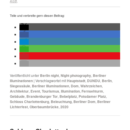
AGB
.
Teile und verbreite gern diesen Beitrag:
Veröffentlicht unter
Berlin night
,
Night photography
,
Berliner
Illuminationen
|
Verschlagwortet mit
Hauptstadt
,
DUNDU
,
Berlin
,
Siegessäule
,
Berliner Illuminationen
,
Dom
,
Wahrzeichen
,
Architektur
,
Event
,
Tourismus
,
Illumination
,
Fernsehturm
,
Gebäude
,
Brandenburger Tor
,
Bebelplatz
,
Potsdamer Platz
,
Schloss Charlottenburg
,
Beleuchtung
,
Berliner Dom
,
Berliner
Lichterfest
,
Oberbaumbrücke
,
2020