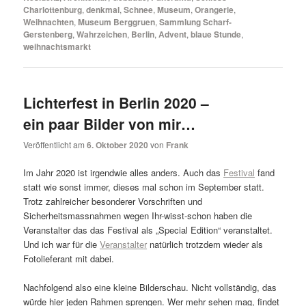
Charlottenburg
,
denkmal
,
Schnee
,
Museum
,
Orangerie
,
Weihnachten
,
Museum Berggruen
,
Sammlung Scharf-
Gerstenberg
,
Wahrzeichen
,
Berlin
,
Advent
,
blaue Stunde
,
weihnachtsmarkt
Lichterfest in Berlin 2020 –
ein paar Bilder von mir…
Veröffentlicht am
6. Oktober 2020
von
Frank
Im Jahr 2020 ist irgendwie alles anders. Auch das
Festival
fand
statt wie sonst immer, dieses mal schon im September statt.
Trotz zahlreicher besonderer Vorschriften und
Sicherheitsmassnahmen wegen Ihr-wisst-schon haben die
Veranstalter das das Festival als „Special Edition“ veranstaltet.
Und ich war für die
Veranstalter
natürlich trotzdem wieder als
Fotolieferant mit dabei.
Nachfolgend also eine kleine Bilderschau. Nicht vollständig, das
würde hier jeden Rahmen sprengen. Wer mehr sehen mag, findet