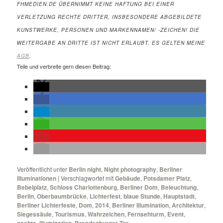
FHMEDIEN.DE ÜBERNIMMT KEINE HAFTUNG BEI EINER
VERLETZUNG RECHTE DRITTER, INSBESONDERE ABGEBILDETE
KUNSTWERKE, PERSONEN UND MARKENNAMEN/ -ZEICHEN! DIE
WEITERGABE AN DRITTE IST NICHT ERLAUBT. ES GELTEN MEINE
AGB
.
Teile und verbreite gern diesen Beitrag:
Veröffentlicht unter
Berlin night
,
Night photography
,
Berliner
Illuminationen
|
Verschlagwortet mit
Gebäude
,
Potsdamer Platz
,
Bebelplatz
,
Schloss Charlottenburg
,
Berliner Dom
,
Beleuchtung
,
Berlin
,
Oberbaumbrücke
,
Lichterfest
,
blaue Stunde
,
Hauptstadt
,
Berliner Lichterfeste
,
Dom
,
2014
,
Berliner Illumination
,
Architektur
,
Siegessäule
,
Tourismus
,
Wahrzeichen
,
Fernsehturm
,
Event
,
nachts
,
Illumination
,
Brandenburger Tor