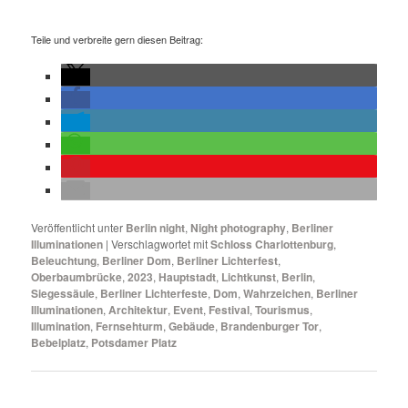
Teile und verbreite gern diesen Beitrag:
Veröffentlicht unter
Berlin night
,
Night photography
,
Berliner
Illuminationen
|
Verschlagwortet mit
Schloss Charlottenburg
,
Beleuchtung
,
Berliner Dom
,
Berliner Lichterfest
,
Oberbaumbrücke
,
2023
,
Hauptstadt
,
Lichtkunst
,
Berlin
,
Siegessäule
,
Berliner Lichterfeste
,
Dom
,
Wahrzeichen
,
Berliner
Illuminationen
,
Architektur
,
Event
,
Festival
,
Tourismus
,
Illumination
,
Fernsehturm
,
Gebäude
,
Brandenburger Tor
,
Bebelplatz
,
Potsdamer Platz