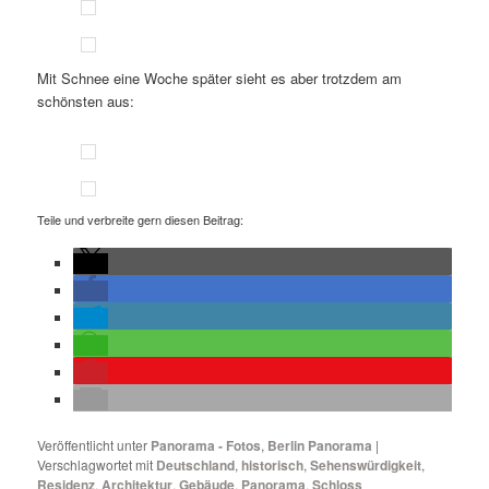
Mit Schnee eine Woche später sieht es aber trotzdem am
schönsten aus:
Teile und verbreite gern diesen Beitrag:
Veröffentlicht unter
Panorama - Fotos
,
Berlin Panorama
|
Verschlagwortet mit
Deutschland
,
historisch
,
Sehenswürdigkeit
,
Residenz
,
Architektur
,
Gebäude
,
Panorama
,
Schloss