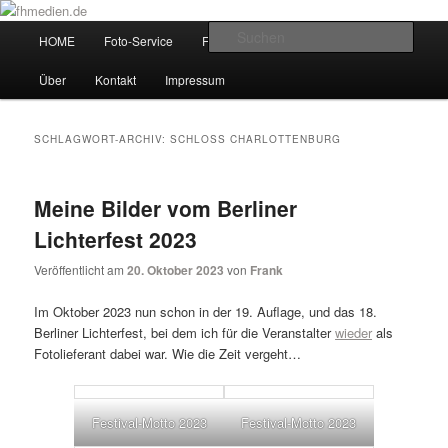
Zum
Zum
Wir fotografieren die Hauptstadt!
primären
sekundären
Hauptmenü
Such
HOME
Foto-Service
Foto-Workshops
Referenzen
Inhalt
Inhalt
springen
springen
fhmedien.de
Über
Kontakt
Impressum
SCHLAGWORT-ARCHIV:
SCHLOSS CHARLOTTENBURG
Meine Bilder vom Berliner
Lichterfest 2023
Veröffentlicht am
20. Oktober 2023
von
Frank
Im Oktober 2023 nun schon in der 19. Auflage, und das 18.
Berliner Lichterfest, bei dem ich für die Veranstalter
wieder
als
Fotolieferant dabei war. Wie die Zeit vergeht…
Festival-Motto 2023
Festival-Motto 2023