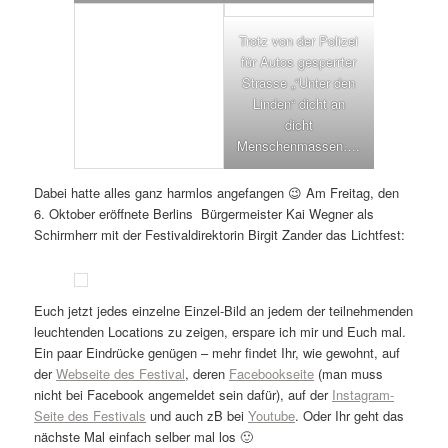
Trotz von der Polizei
für Autos gesperrter
Strasse „“Unter den
Linden“ dicht an
dicht
Menschenmassen….
Dabei hatte alles ganz harmlos angefangen 😉 Am Freitag, den
6. Oktober eröffnete Berlins Bürgermeister Kai Wegner als
Schirmherr mit der Festivaldirektorin Birgit Zander das Lichtfest:
Euch jetzt jedes einzelne Einzel-Bild an jedem der teilnehmenden
leuchtenden Locations zu zeigen, erspare ich mir und Euch mal.
Ein paar Eindrücke genügen – mehr findet Ihr, wie gewohnt, auf
der
Webseite des Festival
, deren
Facebookseite
(man muss
nicht bei Facebook angemeldet sein dafür), auf der
Instagram-
Seite des Festivals
und auch zB bei
Youtube
. Oder Ihr geht das
nächste Mal einfach selber mal los 🙂