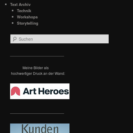
Text Archiv
Technik
Workshops
Storytelling
S
u
c
h
__________________________
e
n
Meine Bilder als
hochwertiger Druck an der Wand:
__________________________