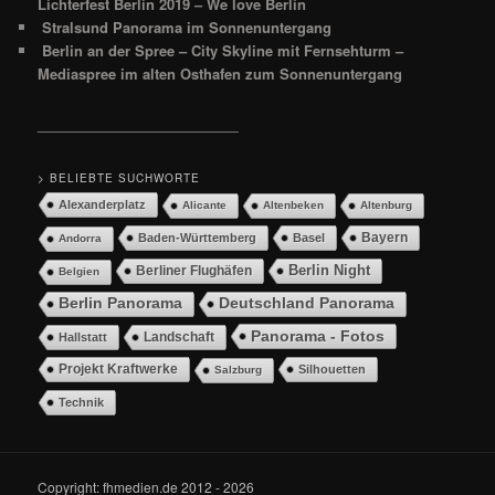
Lichterfest Berlin 2019 – We love Berlin
Stralsund Panorama im Sonnenuntergang
Berlin an der Spree – City Skyline mit Fernsehturm –
Mediaspree im alten Osthafen zum Sonnenuntergang
__________________________
> BELIEBTE SUCHWORTE
Alexanderplatz
Alicante
Altenbeken
Altenburg
Bayern
Baden-Württemberg
Basel
Andorra
Berlin Night
Berliner Flughäfen
Belgien
Berlin Panorama
Deutschland Panorama
Panorama - Fotos
Landschaft
Hallstatt
Projekt Kraftwerke
Silhouetten
Salzburg
Technik
Copyright: fhmedien.de 2012 - 2026