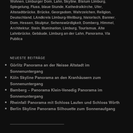
Wohnen
,
Limburger Dom
,
Lahn
,
Skyline
,
Bistum Limburg
,
Spiegelung
,
Fluss
,
blaue Stunde
,
Kathedralkirche
,
Ufer
,
Altstadtbrücke
,
Brücke
,
Georgsdom
,
Wahrzeichen
,
Religion
,
Deutschland
,
LAndkreis Limburg-Weilburg
,
historisch
,
Banner
,
Dom
,
Hessen
,
Skulptur
,
Sehenswürdigkeit
,
Domberg
,
Himmel
,
Architektur
,
Stein
,
Illumination
,
Limburg
,
Tourismus
,
Alte
Lahnbrücke
,
Gebäude
,
Limburg an der Lahn
,
Panorama
,
Via
Publica
NEUESTE BEITRÄGE
Görlitz Panorama an der Neisse Altstadt im
Sonnenuntergang
Köln Skyline Panorama an den Kranhäusern zum
Sonnenuntergang
Bamberg – Panorama Klein-Venedig Panorama im
Sonnenuntergang
Rheinfall Panorama mit Schloss Laufen und Schloss Wörth
Berlin Skyline Panorama Silhouette zum Sonnenaufgang
__________________________