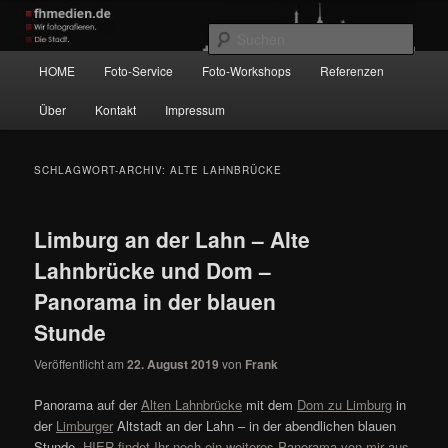
Zum
Zum
Wir fotografieren die Hauptstadt!
primären
sekundären
Such
Inhalt
Inhalt
Hauptmenü
HOME
Foto-Service
Foto-Workshops
Referenzen
springen
springen
fhmedien.de
Über
Kontakt
Impressum
SCHLAGWORT-ARCHIV:
ALTE LAHNBRÜCKE
Limburg an der Lahn – Alte
Lahnbrücke und Dom –
Panorama in der blauen
Stunde
Veröffentlicht am
22. August 2019
von
Frank
Panorama auf der
Alten Lahnbrücke
mit dem
Dom zu Limburg
in
der
Limburger
Altstadt an der Lahn – in der abendlichen blauen
Stunde.
HIER findet Ihr noch ein weiteres Panorama von mir aus