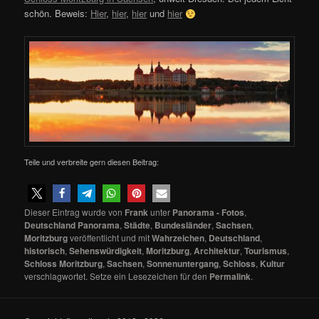
schön. Beweis:
Hier
,
hier
,
hier
und
hier
Teile und verbreite gern diesen Beitrag:
Dieser Eintrag wurde von
Frank
unter
Panorama - Fotos
,
Deutschland Panorama
,
Städte
,
Bundesländer
,
Sachsen
,
Moritzburg
veröffentlicht und mit
Wahrzeichen
,
Deutschland
,
historisch
,
Sehenswürdigkeit
,
Moritzburg
,
Architektur
,
Tourismus
,
Schloss Moritzburg
,
Sachsen
,
Sonnenuntergang
,
Schloss
,
Kultur
verschlagwortet. Setze ein Lesezeichen für den
Permalink
.