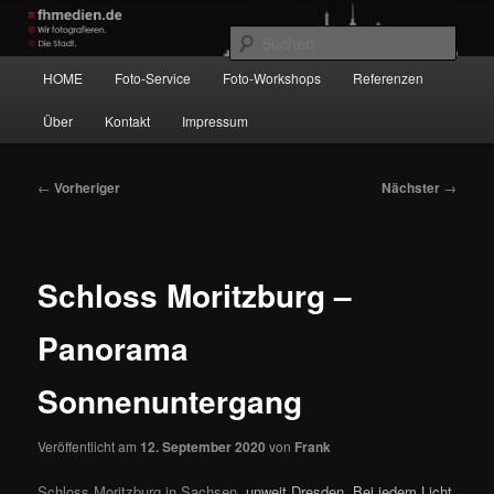
Zum
Wir fotografieren die Hauptstadt!
primären
Such
Inhalt
Hauptmenü
HOME
Foto-Service
Foto-Workshops
Referenzen
springen
fhmedien.de
Über
Kontakt
Impressum
Beitragsnavigation
←
Vorheriger
Nächster
→
Schloss Moritzburg –
Panorama
Sonnenuntergang
Veröffentlicht am
12. September 2020
von
Frank
Schloss Moritzburg in Sachsen
, unweit Dresden. Bei jedem Licht