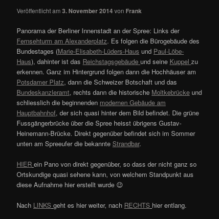
Veröffentlicht am
3. November 2014
von
Frank
Panorama der Berliner Innenstadt an der Spree: Links der
Fernsehturm am Alexanderplatz
. Es folgen die Bürogebäude des
Bundestages (
Marie-Elisabeth-Lüders-Haus
und
Paul-Löbe-
Haus
), dahinter ist das
Reichstagsgebäude
und seine
Kuppel
zu
erkennen. Ganz im Hintergrund folgen dann die Hochhäuser am
Potsdamer Platz
, dann die Schweizer Botschaft und das
Bundeskanzleramt
, rechts dann die historische
Moltkebrücke
und
schliesslich die beginnenden
modernen Gebäude am
Hauptbahnhof
, der sich quasi hinter dem Bild befindet. Die grüne
Fussgängerbrücke über die Spree heisst übrigens Gustav-
Heinemann-Brücke. Direkt gegenüber befindet sich im Sommer
unten am Spreeufer die bekannte
Strandbar
.
HIER
ein Pano von direkt gegenüber, so dass der nicht ganz so
Ortskundige quasi sehene kann, von welchem Standpunkt aus
diese Aufnahme hier erstellt wurde 😉
Nach
LINKS
geht es hier weiter, nach
RECHTS
hier entlang.