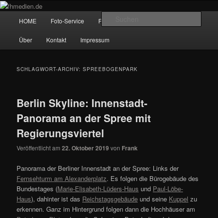
Zum
Zum
Wir fotografieren die Hauptstadt!
primären
sekundären
Hauptmenü
Such
HOME
Foto-Service
Foto-Workshops
Referenzen
Inhalt
Inhalt
springen
springen
fhmedien.de
Über
Kontakt
Impressum
SCHLAGWORT-ARCHIV:
SPREEBOGENPARK
Berlin Skyline: Innenstadt-
Panorama an der Spree mit
Regierungsviertel
Veröffentlicht am
22. Oktober 2019
von
Frank
Panorama der Berliner Innenstadt an der Spree: Links der
Fernsehturm am Alexanderplatz
. Es folgen die Bürogebäude des
Bundestages (
Marie-Elisabeth-Lüders-Haus
und
Paul-Löbe-
Haus
), dahinter ist das
Reichstagsgebäude
und seine
Kuppel
zu
erkennen. Ganz im Hintergrund folgen dann die Hochhäuser am