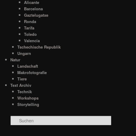
Alicante
Barcelona
Gaztelugatxe
Ronda
Tarifa
Toledo
Valencia
Tschechische Republik
Ungarn
Natur
Landschaft
Makrofotografie
Tiere
Text Archiv
Technik
Workshops
Storytelling
S
u
c
h