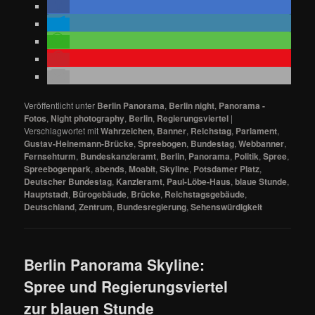
Veröffentlicht unter
Berlin Panorama
,
Berlin night
,
Panorama -
Fotos
,
Night photography
,
Berlin
,
Regierungsviertel
|
Verschlagwortet mit
Wahrzeichen
,
Banner
,
Reichstag
,
Parlament
,
Gustav-Heinemann-Brücke
,
Spreebogen
,
Bundestag
,
Webbanner
,
Fernsehturm
,
Bundeskanzleramt
,
Berlin
,
Panorama
,
Politik
,
Spree
,
Spreebogenpark
,
abends
,
Moabit
,
Skyline
,
Potsdamer Platz
,
Deutscher Bundestag
,
Kanzleramt
,
Paul-Löbe-Haus
,
blaue Stunde
,
Hauptstadt
,
Bürogebäude
,
Brücke
,
Reichstagsgebäude
,
Deutschland
,
Zentrum
,
Bundesregierung
,
Sehenswürdigkeit
Berlin Panorama Skyline:
Spree und Regierungsviertel
zur blauen Stunde