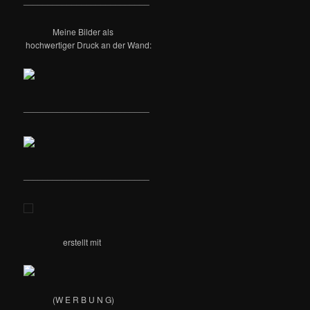
__________________________
e
n
Meine Bilder als
hochwertiger Druck an der Wand:
__________________________
__________________________
erstellt mit
(W E R B U N G)