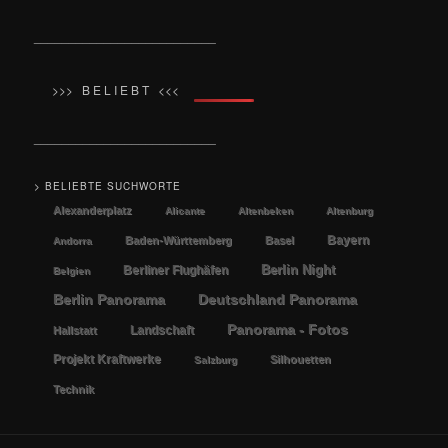
__________________________
>>> B E L I E B T <<<
__________________________
> BELIEBTE SUCHWORTE
Alexanderplatz
Alicante
Altenbeken
Altenburg
Bayern
Baden-Württemberg
Basel
Andorra
Berlin Night
Berliner Flughäfen
Belgien
Berlin Panorama
Deutschland Panorama
Panorama - Fotos
Landschaft
Hallstatt
Projekt Kraftwerke
Silhouetten
Salzburg
Technik