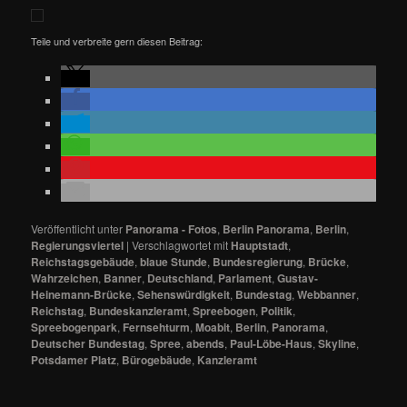
Teile und verbreite gern diesen Beitrag:
Veröffentlicht unter
Panorama - Fotos
,
Berlin Panorama
,
Berlin
,
Regierungsviertel
|
Verschlagwortet mit
Hauptstadt
,
Reichstagsgebäude
,
blaue Stunde
,
Bundesregierung
,
Brücke
,
Wahrzeichen
,
Banner
,
Deutschland
,
Parlament
,
Gustav-
Heinemann-Brücke
,
Sehenswürdigkeit
,
Bundestag
,
Webbanner
,
Reichstag
,
Bundeskanzleramt
,
Spreebogen
,
Politik
,
Spreebogenpark
,
Fernsehturm
,
Moabit
,
Berlin
,
Panorama
,
Deutscher Bundestag
,
Spree
,
abends
,
Paul-Löbe-Haus
,
Skyline
,
Potsdamer Platz
,
Bürogebäude
,
Kanzleramt