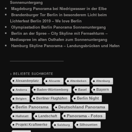
Sonnenuntergang
Magdeburg Panorama bei Niedrigwasser in der Elbe
Brandenburger Tor Berlin in besonderem Licht beim
Lichterfest Berlin 2019 – We love Berlin
Olympiastadion Berlin Panorama Sonnenuntergang
Berlin an der Spree – City Skyline mit Fernsehturm –
Mediaspree im alten Osthafen zum Sonnenuntergang
Hamburg Skyline Panorama – Landungsbrücken und Hafen
__________________________
> BELIEBTE SUCHWORTE
Alexanderplatz
Alicante
Altenbeken
Altenburg
Bayern
Baden-Württemberg
Basel
Andorra
Berlin Night
Berliner Flughäfen
Belgien
Berlin Panorama
Deutschland Panorama
Panorama - Fotos
Landschaft
Hallstatt
Projekt Kraftwerke
Silhouetten
Salzburg