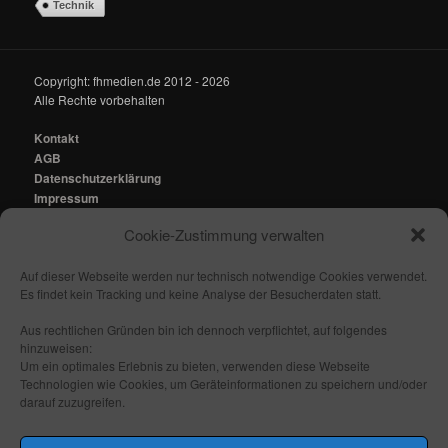
Technik
Copyright: fhmedien.de 2012 - 2026
Alle Rechte vorbehalten
Kontakt
AGB
Datenschutzerklärung
Impressum
Cookie-Zustimmung verwalten
Kontakt:
mail@fhmedien.de
Auf dieser Webseite werden nur technisch notwendige Cookies verwendet.
Es findet kein Tracking und keine Analyse der Besucherdaten statt.
Aus rechtlichen Gründen bin ich dennoch verpflichtet, auf folgendes
hinzuweisen:
Nach oben/ Seitenanfang
Um ein optimales Erlebnis zu bieten, verwenden diese Webseite
Technologien wie Cookies, um Geräteinformationen zu speichern und/oder
darauf zuzugreifen.
Folge mir: