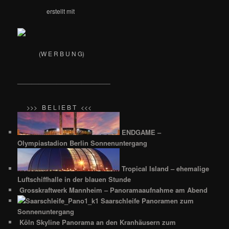
erstellt mit
(W E R B U N G)
__________________________
>>> B E L I E B T <<<
ENDGAME –
Olympiastadion Berlin Sonnenuntergang
Tropical Island – ehemalige
Luftschiffhalle in der blauen Stunde
Grosskraftwerk Mannheim – Panoramaaufnahme am Abend
Saarschleife Panoramen zum
Sonnenuntergang
Köln Skyline Panorama an den Kranhäusern zum