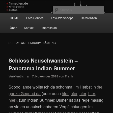
Zum
Zum
Wir fotografieren die Hauptstadt!
primären
sekundären
Such
Inhalt
Inhalt
Hauptmenü
HOME
Foto-Service
Foto-Workshops
Referenzen
springen
springen
fhmedien.de
Über
Kontakt
Impressum
SCHLAGWORT-ARCHIV:
SÄULING
Schloss Neuschwanstein –
Panorama Indian Summer
Veröffentlicht am
7. November 2018
von
Frank
Soooo lange wollte ich da schonmal im Herbst in
die
ganze Gegend da
(oder auch
hier
,
hier
,
hier
,
hier
,
hier
), zum Indian Summer. Bisher ist das regelmässig
an vielen unaufschiebbaren Verpflichtungen im