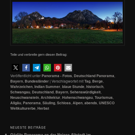
Teile und verbreite gern diesen Beitrag:
Veröffentlicht unter
Panorama - Fotos
,
Deutschland Panorama
,
Bayern
,
Bundesländer
|
Verschlagwortet mit
Tag
,
Berge
,
Wahrzeichen
,
Indian Summer
,
blaue Stunde
,
historisch
,
Schwangau
,
Deutschland
,
Bayern
,
Sehenswürdigkeit
,
Neuschwanstein
,
Architektur
,
Hohenschwangau
,
Tourismus
,
Allgäu
,
Panorama
,
Säuling
,
Schloss
,
Alpen
,
abends
,
UNESCO
Weltkulturerbe
,
Herbst
NEUESTE BEITRÄGE
Görlitz Panorama an der Neisse Altstadt im