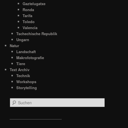
Gaztelugatxe
Ronda
Tarifa
Toledo
Valencia
Tschechische Republik
Ungarn
Natur
Landschaft
Makrofotografie
Tiere
Text Archiv
Technik
Workshops
Storytelling
S
u
c
h
__________________________
e
n