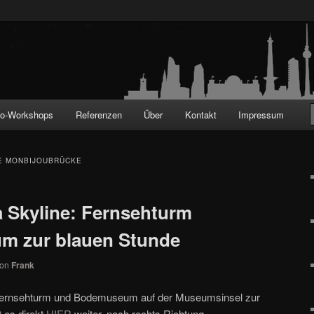
!
to-Workshops
Referenzen
Über
Kontakt
Impressum
E MONBIJOUBRÜCKE
 Skyline: Fernsehturm
 zur blauen Stunde
von
Frank
 Fernsehturm und Bodemuseum auf der Museumsinsel zur
 es direkt
HIER
weiter, nach rechts Richtung