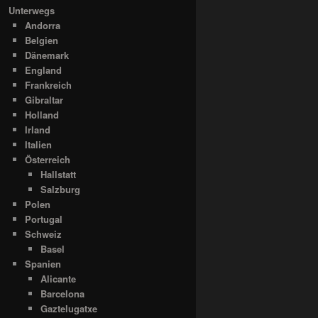
Unterwegs
Andorra
Belgien
Dänemark
England
Frankreich
Gibraltar
Holland
Irland
Italien
Österreich
Hallstatt
Salzburg
Polen
Portugal
Schweiz
Basel
Spanien
Alicante
Barcelona
Gaztelugatxe