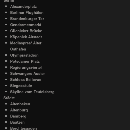
Berlin
Alexanderplatz
Berliner Flughäfen
Brandenburger Tor
Gendarmenmarkt
Glienicker Brücke
Köpenick Altstadt
Mediaspree/ Alter
Osthafen
Olympiastadion
Potsdamer Platz
Regierungsviertel
Schwangere Auster
Schloss Bellevue
Siegessäule
Skyline vom Teufelsberg
Städte
Altenbeken
Altenburg
Bamberg
Bautzen
Berchtesgaden