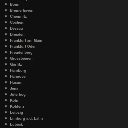
Bonn
Bremerhaven
Chemnitz
Cochem
Dessau
Dresden
Frankfurt am Main
Frankfurt Oder
Freudenberg
Grossbeeren
Görlitz
Hamburg
Hannover
Husum
Jena
Jüterbog
Köln
Koblenz
Leipzig
Limburg a.d. Lahn
Lübeck