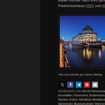
Friedrichsstrasse
HIER
und
H
Teile und verbreite gern diesen Beitrag:
Veröffentlicht unter
Berlin Panorama
Immobilien
,
Panorama
,
Bodemuse
Skyline
,
Kultur
,
Nördliche Monbijo
Spreeinsel
,
Museumsinsel
,
Wahrze