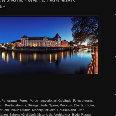
IER
.
,
Panorama - Fotos
|
Verschlagwortet mit
Gebäude
,
Fernsehturm
,
um
,
Berlin
,
abends
,
Bürogebäude
,
Spree
,
Museum
,
Ebertsbrücke
,
ubrücke
,
blaue Stunde
,
Monbijoubrücke
,
Deutschland
,
Ufer
,
ichen
,
Sehenswürdigkeit
,
historisch
,
Architektur
,
Bode-Museum
,