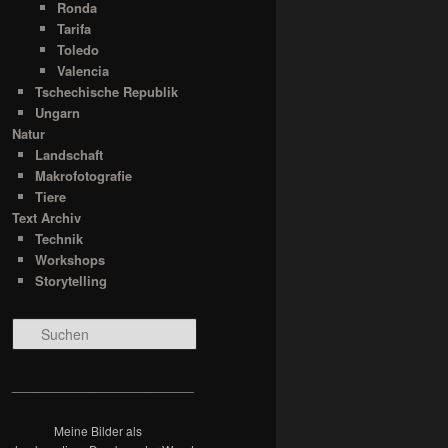
Ronda
Tarifa
Toledo
Valencia
Tschechische Republik
Ungarn
Natur
Landschaft
Makrofotografie
Tiere
Text Archiv
Technik
Workshops
Storytelling
S
u
c
h
__________________________
e
n
Meine Bilder als