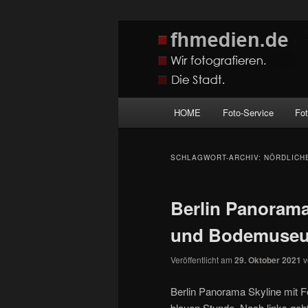
Zum
Zum
Wir fotografieren die Hauptstadt
primären
sekundären
Inhalt
Inhalt
fhmedien.de
springen
springen
Hauptmenü
HOME
Foto-Service
Fo
SCHLAGWORT-ARCHIV:
NÖRDLICH
Berlin Panorama
und Bodemuseum
Veröffentlicht am
29. Oktober 2021
Berlin Panorama Skyline mit
blauen Stunde. Nach links geht