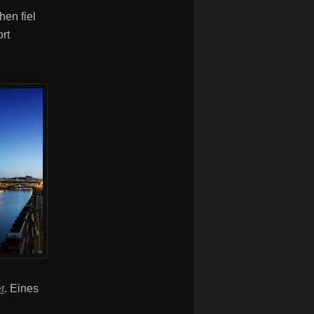
en fiel
rt
r
. Eines