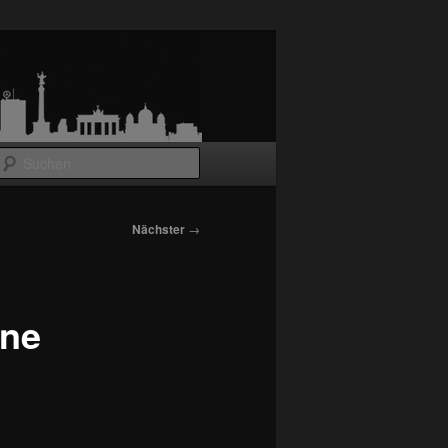
Suchen
Nächster
→
ine