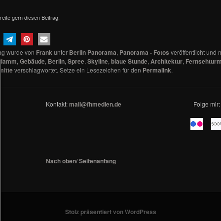
reite gern diesen Beitrag:
rag wurde von
Frank
unter
Berlin Panorama
,
Panorama - Fotos
veröffentlicht und m
rdamm
,
Gebäude
,
Berlin
,
Spree
,
Skyline
,
blaue Stunde
,
Architektur
,
Fernsehtur
mitte
verschlagwortet. Setze ein Lesezeichen für den
Permalink
.
Kontakt:
mail@fhmedien.de
Folge mir:
_ _
Nach oben/ Seitenanfang
Stolz präsentiert von WordPress