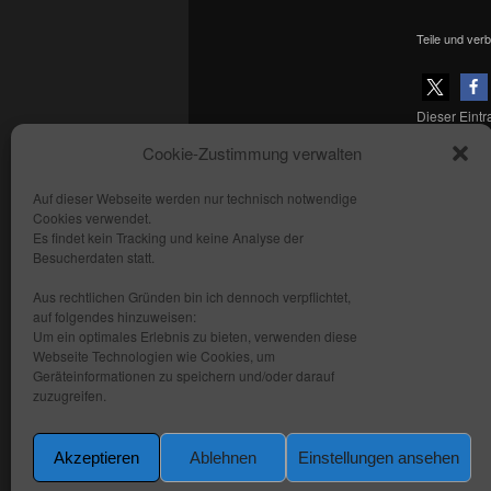
Teile und verb
Dieser Eint
Schiffbaue
Cookie-Zustimmung verwalten
Panorama
,
Auf dieser Webseite werden nur technisch notwendige
Cookies verwendet.
Copyright: fhmedien.de 2012 - 2026
Es findet kein Tracking und keine Analyse der
Alle Rechte vorbehalten
Besucherdaten statt.
Kontakt
Aus rechtlichen Gründen bin ich dennoch verpflichtet,
AGB
auf folgendes hinzuweisen:
Um ein optimales Erlebnis zu bieten, verwenden diese
Datenschutzerklärung
Webseite Technologien wie Cookies, um
Impressum
Geräteinformationen zu speichern und/oder darauf
zuzugreifen.
Akzeptieren
Ablehnen
Einstellungen ansehen