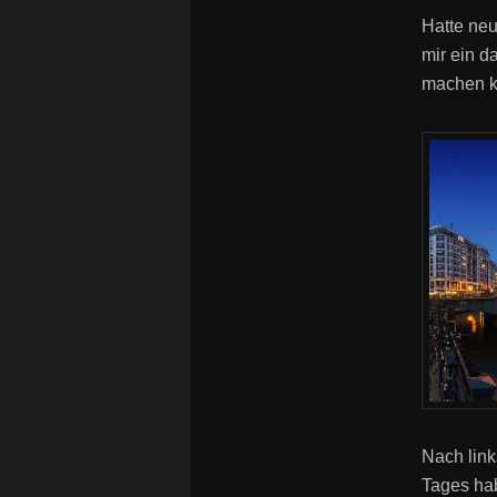
Hatte neu
mir ein d
machen k
Nach link
Tages hab