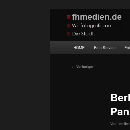
Zum
Wir fotografieren die Hauptstadt
primären
Inhalt
fhmedien.de
springen
Hauptmenü
HOME
Foto-Service
Fo
Beitragsnavigation
←
Vorheriger
Berl
Pan
Veröffentlic