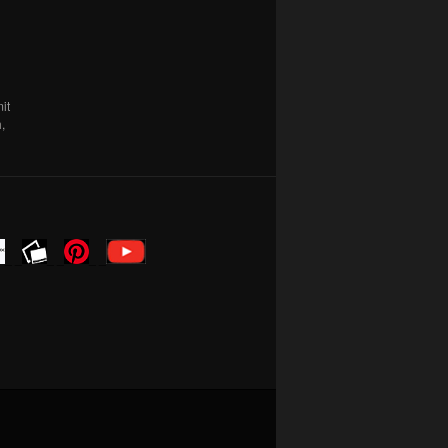
it
m
,
_ _
_ _
_ _