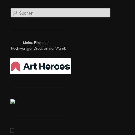
S
u
c
h
__________________________
e
n
Meine Bilder als
hochwertiger Druck an der Wand:
__________________________
__________________________