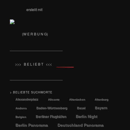
erstellt mit
(W E R B U N G)
__________________________
>>> B E L I E B T <<<
__________________________
> BELIEBTE SUCHWORTE
Alexanderplatz
Alicante
Altenbeken
Altenburg
Bayern
Baden-Württemberg
Basel
Andorra
Berlin Night
Berliner Flughäfen
Belgien
Berlin Panorama
Deutschland Panorama