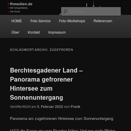
Zum
Zum
Wir fotografieren die Hauptstadt!
primären
sekundären
Such
Inhalt
Inhalt
Hauptmenü
HOME
Foto-Service
Foto-Workshops
Referenzen
springen
springen
fhmedien.de
Über
Kontakt
Impressum
SCHLAGWORT-ARCHIV:
ZUGEFROREN
Berchtesgadener Land –
Panorama gefrorener
Hintersee zum
Sonnenuntergang
Veröffentlicht am
5. Februar 2022
von
Frank
Panorama am zugefrorenen Hintersee zum Sonnenuntergang
HIER
die Szene ein paar Stunden früher. Und wer mehr Winter