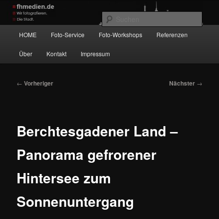
Zum
Wir fotografieren die Hauptstadt!
primären
Such
Inhalt
Hauptmenü
HOME
Foto-Service
Foto-Workshops
Referenzen
springen
fhmedien.de
Über
Kontakt
Impressum
Beitragsnavigation
←
Vorheriger
Nächster
→
Berchtesgadener Land –
Panorama gefrorener
Hintersee zum
Sonnenuntergang