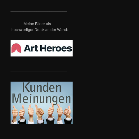
c
h
__________________________
e
n
Meine Bilder als
hochwertiger Druck an der Wand:
__________________________
__________________________