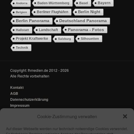
Bayern
Baden-Württemberg
Basel
Andorra
Berlin Night
Berliner Flughäfen
Belgien
Berlin Panorama
Deutschland Panorama
Panorama - Fotos
Landschaft
Hallstatt
Projekt Kraftwerke
Silhouetten
Salzburg
Technik
Copyright: fhmedien.de 2012 - 2026
Alle Rechte vorbehalten
Kontakt
AGB
Datenschutzerklärung
Impressum
Cookie-Zustimmung verwalten
Kontakt:
mail@fhmedien.de
Auf dieser Webseite werden nur technisch notwendige Cookies verwendet.
Es findet kein Tracking und keine Analyse der Besucherdaten statt.