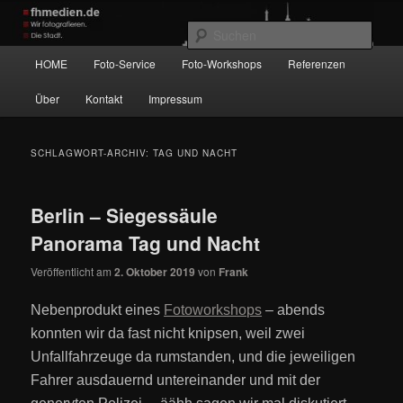
Zum
Zum
Wir fotografieren die Hauptstadt!
primären
sekundären
Such
Inhalt
Inhalt
Hauptmenü
HOME
Foto-Service
Foto-Workshops
Referenzen
springen
springen
fhmedien.de
Über
Kontakt
Impressum
SCHLAGWORT-ARCHIV:
TAG UND NACHT
Berlin – Siegessäule
Panorama Tag und Nacht
Veröffentlicht am
2. Oktober 2019
von
Frank
Nebenprodukt eines
Fotoworkshops
– abends
konnten wir da fast nicht knipsen, weil zwei
Unfallfahrzeuge da rumstanden, und die jeweiligen
Fahrer ausdauernd untereinander und mit der