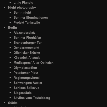
Little Planets
Night photography
Berlin night
Berliner Illuminationen
Projekt Tankstelle
Berlin
Alexanderplatz
Berliner Flughäfen
Brandenburger Tor
Gendarmenmarkt
Glienicker Brücke
Köpenick Altstadt
Mediaspree/ Alter Osthafen
Olympiastadion
Potsdamer Platz
Regierungsviertel
Schwangere Auster
Schloss Bellevue
Siegessäule
Skyline vom Teufelsberg
Städte