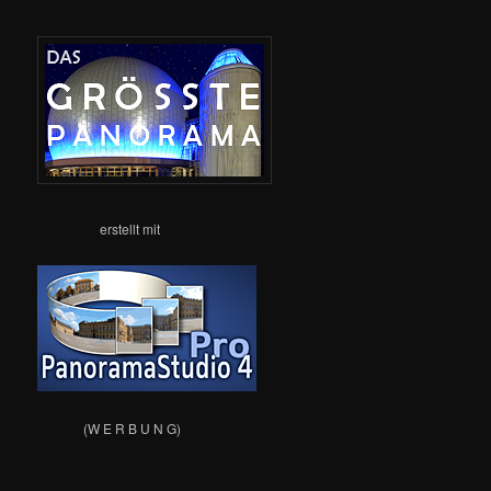
erstellt mit
(W E R B U N G)
__________________________