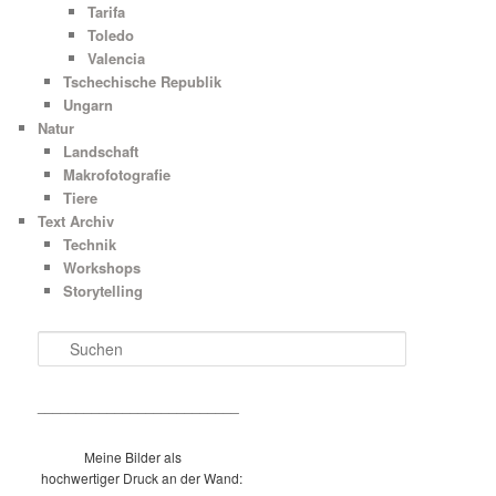
Tarifa
Toledo
Valencia
Tschechische Republik
Ungarn
Natur
Landschaft
Makrofotografie
Tiere
Text Archiv
Technik
Workshops
Storytelling
S
u
c
h
__________________________
e
n
Meine Bilder als
hochwertiger Druck an der Wand: