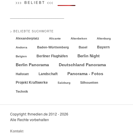
>>> B E L I E B T <<<
__________________________
> BELIEBTE SUCHWORTE
Alexanderplatz
Alicante
Altenbeken
Altenburg
Bayern
Baden-Württemberg
Basel
Andorra
Berlin Night
Berliner Flughäfen
Belgien
Berlin Panorama
Deutschland Panorama
Panorama - Fotos
Landschaft
Hallstatt
Projekt Kraftwerke
Silhouetten
Salzburg
Technik
Copyright: fhmedien.de 2012 - 2026
Alle Rechte vorbehalten
Kontakt