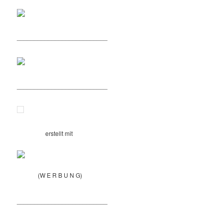
__________________________
__________________________
erstellt mit
(W E R B U N G)
__________________________