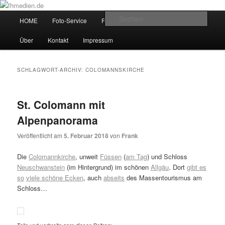
Zum
Zum
Wir fotografieren die Hauptstadt!
primären
sekundären
Hauptmenü
Such
HOME
Foto-Service
Foto-Workshops
Referenzen
Inhalt
Inhalt
springen
springen
fhmedien.de
Über
Kontakt
Impressum
SCHLAGWORT-ARCHIV:
COLOMANNSKIRCHE
St. Colomann mit
Alpenpanorama
Veröffentlicht am
5. Februar 2018
von
Frank
Die
Colomannkirche
, unweit
Füssen
(
am Tag
) und Schloss
Neuschwanstein
(im Hintergrund) im schönen
Allgäu
. Dort
gibt es
so
viele schöne Ecken
, auch
abseits
des Massentourismus am
Schloss…
Teile und verbreite gern diesen Beitrag: