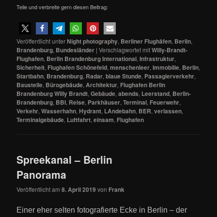
Teile und verbreite gern diesen Beitrag:
Veröffentlicht unter
Night photography
,
Berliner Flughäfen
,
Berlin
,
Brandenburg
,
Bundesländer
|
Verschlagwortet mit
Willy-Brandt-
Flughafen
,
Berlin Brandenburg International
,
Infrastruktur
,
Sicherheit
,
Flughafen Schönefeld
,
menschenleer
,
Immobilie
,
Berlin
,
Startbahn
,
Brandenburg
,
Radar
,
blaue Stunde
,
Passagierverkehr
,
Baustelle
,
Bürogebäude
,
Architektur
,
Flughafen Berlin
Brandenburg Willy Brandt
,
Gebäude
,
abends
,
Leerstand
,
Berlin-
Brandenburg
,
BBI
,
Reise
,
Parkhäuser
,
Terminal
,
Feuerwehr
,
Verkehr
,
Wasserhahn
,
Hydrant
,
LAndebahn
,
BER
,
verlassen
,
Terminalgebäude
,
Luftfahrt
,
einsam
,
Flughafen
Spreekanal – Berlin
Panorama
Veröffentlicht am
8. April 2019
von
Frank
Einer eher selten fotografierte Ecke in Berlin – der