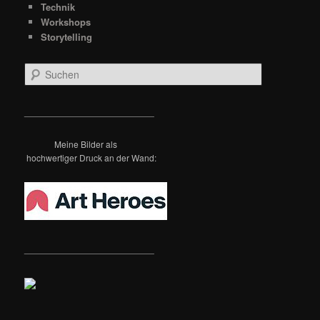
Technik
Workshops
Storytelling
S
u
c
h
__________________________
e
n
Meine Bilder als
hochwertiger Druck an der Wand:
__________________________
__________________________