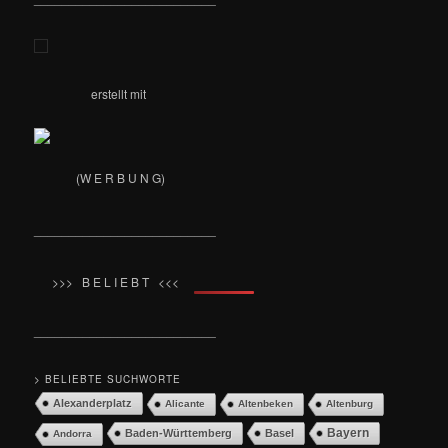
erstellt mit
(W E R B U N G)
__________________________
>>> B E L I E B T <<<
__________________________
> BELIEBTE SUCHWORTE
Alexanderplatz
Alicante
Altenbeken
Altenburg
Bayern
Baden-Württemberg
Basel
Andorra