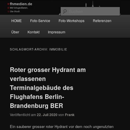
Zum
Zum
Wir fotografieren die Hauptstadt!
primären
sekundären
Such
Inhalt
Inhalt
Hauptmenü
HOME
Foto-Service
Foto-Workshops
Referenzen
springen
springen
fhmedien.de
Über
Kontakt
Impressum
SCHLAGWORT-ARCHIV:
IMMOBILIE
Roter grosser Hydrant am
verlassenen
Terminalgebäude des
Flughafens Berlin-
Brandenburg BER
Veröffentlicht am
22. Juli 2020
von
Frank
Ein sauberer grosser roter Hydrant vor dem noch ungenutzten