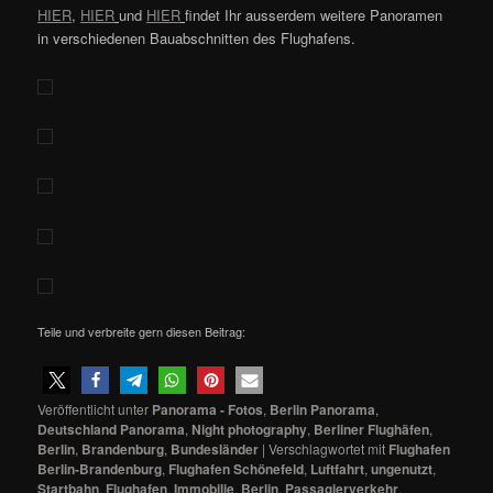
HIER
,
HIER
und
HIER
findet Ihr ausserdem weitere Panoramen
in verschiedenen Bauabschnitten des Flughafens.
Teile und verbreite gern diesen Beitrag:
Veröffentlicht unter
Panorama - Fotos
,
Berlin Panorama
,
Deutschland Panorama
,
Night photography
,
Berliner Flughäfen
,
Berlin
,
Brandenburg
,
Bundesländer
|
Verschlagwortet mit
Flughafen
Berlin-Brandenburg
,
Flughafen Schönefeld
,
Luftfahrt
,
ungenutzt
,
Startbahn
,
Flughafen
,
Immobilie
,
Berlin
,
Passagierverkehr
,