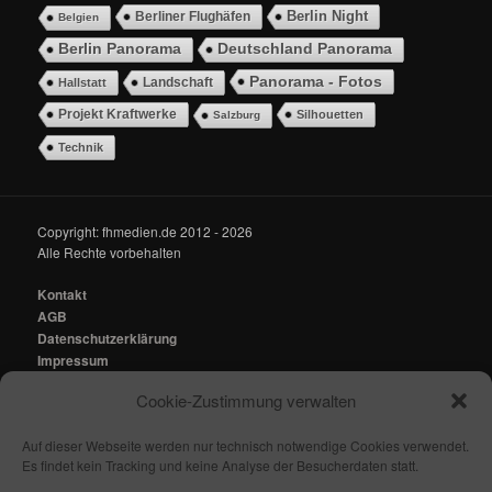
Berlin Night
Berliner Flughäfen
Belgien
Berlin Panorama
Deutschland Panorama
Panorama - Fotos
Landschaft
Hallstatt
Projekt Kraftwerke
Silhouetten
Salzburg
Technik
Copyright: fhmedien.de 2012 - 2026
Alle Rechte vorbehalten
Kontakt
AGB
Datenschutzerklärung
Impressum
Cookie-Zustimmung verwalten
Kontakt:
mail@fhmedien.de
Auf dieser Webseite werden nur technisch notwendige Cookies verwendet.
Es findet kein Tracking und keine Analyse der Besucherdaten statt.