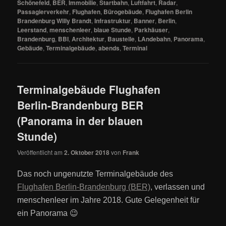
Schönefeld
,
BER
,
Immobilie
,
Startbahn
,
Luftfahrt
,
Radar
,
Passagierverkehr
,
Flughafen
,
Bürogebäude
,
Flughafen Berlin
Brandenburg Willy Brandt
,
Infrastruktur
,
Banner
,
Berlin
,
Leerstand
,
menschenleer
,
blaue Stunde
,
Parkhäuser
,
Brandenburg
,
BBI
,
Architektur
,
Baustelle
,
LAndebahn
,
Panorama
,
Gebäude
,
Terminalgebäude
,
abends
,
Terminal
Terminalgebäude Flughafen
Berlin-Brandenburg BER
(Panorama in der blauen
Stunde)
Veröffentlicht am
2. Oktober 2018
von
Frank
Das noch ungenutzte Terminalgebäude des
Flughafen Berlin-Brandenburg (BER)
, verlassen und
menschenleer im Jahre 2018. Gute Gelegenheit für
ein Panorama 😉