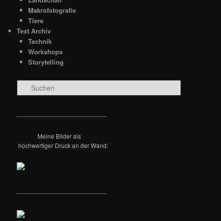
Makrofotografie
Tiere
Text Archiv
Technik
Workshops
Storytelling
S
u
c
h
__________________________
e
n
Meine Bilder als
hochwertiger Druck an der Wand:
__________________________