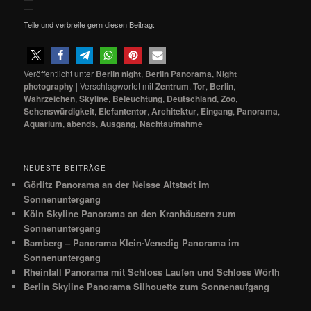
Teile und verbreite gern diesen Beitrag:
Veröffentlicht unter
Berlin night
,
Berlin Panorama
,
Night
photography
|
Verschlagwortet mit
Zentrum
,
Tor
,
Berlin
,
Wahrzeichen
,
Skyline
,
Beleuchtung
,
Deutschland
,
Zoo
,
Sehenswürdigkeit
,
Elefantentor
,
Architektur
,
Eingang
,
Panorama
,
Aquarium
,
abends
,
Ausgang
,
Nachtaufnahme
NEUESTE BEITRÄGE
Görlitz Panorama an der Neisse Altstadt im
Sonnenuntergang
Köln Skyline Panorama an den Kranhäusern zum
Sonnenuntergang
Bamberg – Panorama Klein-Venedig Panorama im
Sonnenuntergang
Rheinfall Panorama mit Schloss Laufen und Schloss Wörth
Berlin Skyline Panorama Silhouette zum Sonnenaufgang