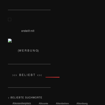
__________________________
erstellt mit
(W E R B U N G)
__________________________
>>> B E L I E B T <<<
__________________________
> BELIEBTE SUCHWORTE
Alexanderplatz
Alicante
Altenbeken
Altenburg