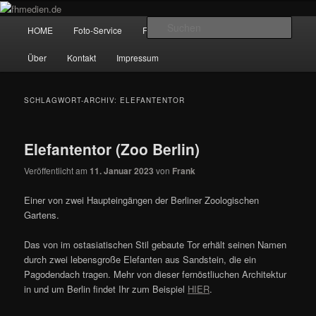
Zum
Zum
Wir fotografieren die Hauptstadt!
primären
sekundären
Hauptmenü
Such
HOME
Foto-Service
Foto-Workshops
Referenzen
Inhalt
Inhalt
springen
springen
fhmedien.de
Über
Kontakt
Impressum
SCHLAGWORT-ARCHIV:
ELEFANTENTOR
Elefantentor (Zoo Berlin)
Veröffentlicht am
11. Januar 2023
von
Frank
Einer von zwei Haupteingängen der Berliner Zoologischen
Gartens.
Das von im ostasiatischen Stil gebaute Tor erhält seinen Namen
durch zwei lebensgroße Elefanten aus Sandstein, die ein
Pagodendach tragen. Mehr von dieser fernöstliuchen Architektur
in und um Berlin findet Ihr zum Beispiel
HIER
.