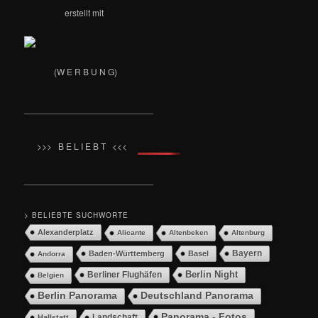
erstellt mit
(W E R B U N G)
__________________________
>>> B E L I E B T <<<
__________________________
> BELIEBTE SUCHWORTE
Alexanderplatz
Alicante
Altenbeken
Altenburg
Bayern
Baden-Württemberg
Basel
Andorra
Berlin Night
Berliner Flughäfen
Belgien
Berlin Panorama
Deutschland Panorama
Panorama - Fotos
Landschaft
Hallstatt