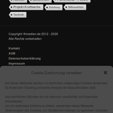
Projekt Kraftwerke
Silhouetten
Salzburg
Technik
Copyright: fhmedien.de 2012 - 2026
Alle Rechte vorbehalten
Kontakt
AGB
Datenschutzerklärung
Impressum
Cookie-Zustimmung verwalten
Kontakt:
mail@fhmedien.de
Auf dieser Webseite werden nur technisch notwendige Cookies verwendet.
Es findet kein Tracking und keine Analyse der Besucherdaten statt.
Aus rechtlichen Gründen bin ich dennoch verpflichtet, auf folgendes
hinzuweisen:
Nach oben/ Seitenanfang
Um ein optimales Erlebnis zu bieten, verwenden diese Webseite
Technologien wie Cookies, um Geräteinformationen zu speichern und/oder