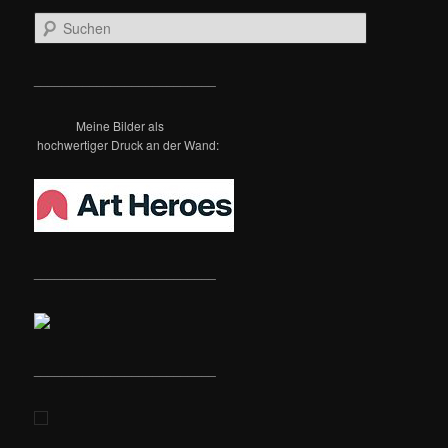
S
u
c
h
__________________________
e
n
Meine Bilder als
hochwertiger Druck an der Wand:
__________________________
__________________________