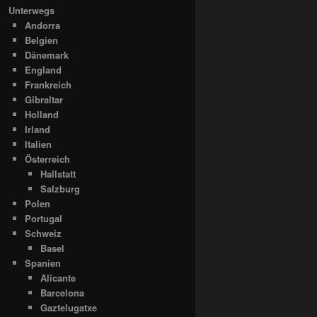
Unterwegs
Andorra
Belgien
Dänemark
England
Frankreich
Gibraltar
Holland
Irland
Italien
Österreich
Hallstatt
Salzburg
Polen
Portugal
Schweiz
Basel
Spanien
Alicante
Barcelona
Gaztelugatxe