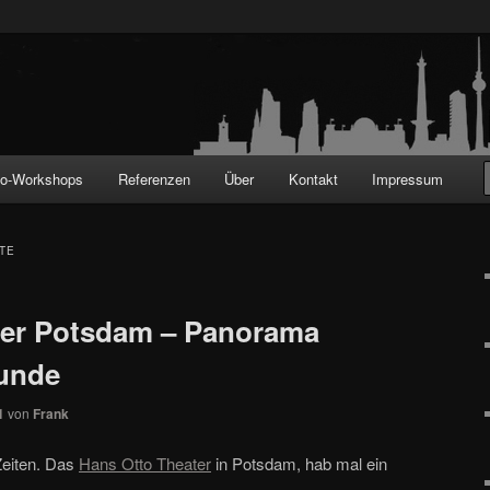
!
to-Workshops
Referenzen
Über
Kontakt
Impressum
TE
ter Potsdam – Panorama
tunde
1
von
Frank
Zeiten. Das
Hans Otto Theater
in Potsdam, hab mal ein