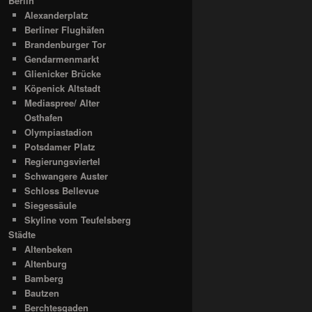
Berlin
Alexanderplatz
Berliner Flughäfen
Brandenburger Tor
Gendarmenmarkt
Glienicker Brücke
Köpenick Altstadt
Mediaspree/ Alter
Osthafen
Olympiastadion
Potsdamer Platz
Regierungsviertel
Schwangere Auster
Schloss Bellevue
Siegessäule
Skyline vom Teufelsberg
Städte
Altenbeken
Altenburg
Bamberg
Bautzen
Berchtesgaden