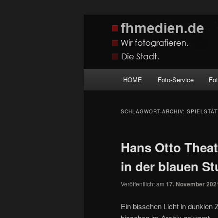
Zum
Zum
Wir fotografieren die Hauptstadt
primären
sekundären
Inhalt
Inhalt
fhmedien.de
springen
springen
Hauptmenü
HOME
Foto-Service
Fo
SCHLAGWORT-ARCHIV:
SPIELSTÄT
Hans Otto Thea
in der blauen S
Veröffentlicht am
17. November 202
Ein bisschen Licht in dunklen 
bisschen im Archiv gekramt.