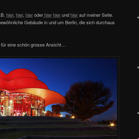
.B.
hier
,
hier
,
hier
oder
hier
hier
und
hier
auf meiner Seite.
rgewöhnliche Gebäude in und um Berlin, die sich durchaus
en für eine schön grosse Ansicht…