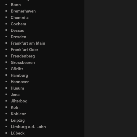
Bonn
Bremerhaven
Chemnitz
Cochem
Dessau
Dresden
Frankfurt am Main
Frankfurt Oder
Freudenberg
Grossbeeren
Görlitz
Hamburg
Hannover
Husum
Jena
Jüterbog
Köln
Koblenz
Leipzig
Limburg a.d. Lahn
Lübeck