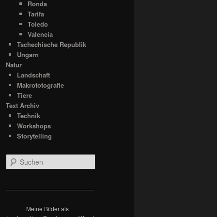
Ronda
Tarifa
Toledo
Valencia
Tschechische Republik
Ungarn
Natur
Landschaft
Makrofotografie
Tiere
Text Archiv
Technik
Workshops
Storytelling
S
u
c
h
__________________________
e
n
Meine Bilder als