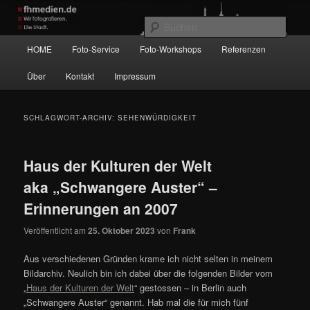
Zum
Zum
Wir fotografieren die Hauptstadt!
primären
sekundären
Such
Inhalt
Inhalt
Hauptmenü
HOME
Foto-Service
Foto-Workshops
Referenzen
springen
springen
fhmedien.de
Über
Kontakt
Impressum
SCHLAGWORT-ARCHIV:
SEHENWÜRDIGKEIT
Haus der Kulturen der Welt
aka „Schwangere Auster“ –
Erinnerungen an 2007
Veröffentlicht am
25. Oktober 2023
von
Frank
Aus verschiedenen Gründen krame ich nicht selten in meinem
Bildarchiv. Neulich bin ich dabei über die folgenden Bilder vom
„
Haus der Kulturen der Welt
“ gestossen – in Berlin auch
„Schwangere Auster“ genannt. Hab mal die für mich fünf