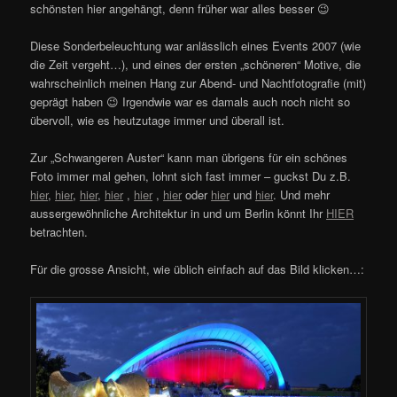
schönsten hier angehängt, denn früher war alles besser 😉
Diese Sonderbeleuchtung war anlässlich eines Events 2007 (wie
die Zeit vergeht…), und eines der ersten „schöneren“ Motive, die
wahrscheinlich meinen Hang zur Abend- und Nachtfotografie (mit)
geprägt haben 😉 Irgendwie war es damals auch noch nicht so
übervoll, wie es heutzutage immer und überall ist.
Zur „Schwangeren Auster“ kann man übrigens für ein schönes
Foto immer mal gehen, lohnt sich fast immer – guckst Du z.B.
hier
,
hier
,
hier
,
hier
,
hier
,
hier
oder
hier
und
hier
. Und mehr
aussergewöhnliche Architektur in und um Berlin könnt Ihr
HIER
betrachten.
Für die grosse Ansicht, wie üblich einfach auf das Bild klicken…: