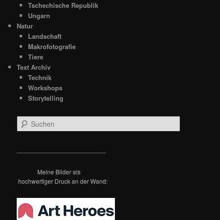
Tschechische Republik
Ungarn
Natur
Landschaft
Makrofotografie
Tiere
Text Archiv
Technik
Workshops
Storytelling
S
u
c
h
__________________________
e
n
Meine Bilder als
hochwertiger Druck an der Wand: