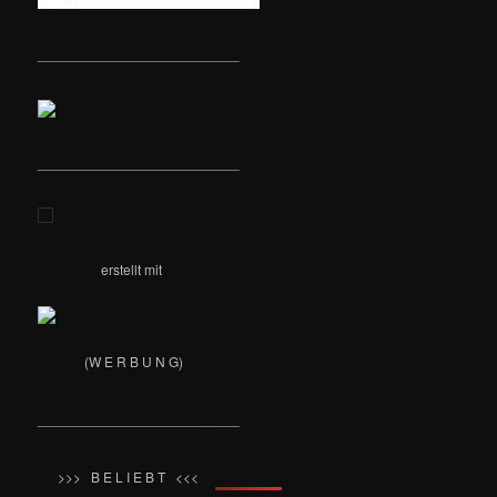
__________________________
__________________________
erstellt mit
(W E R B U N G)
__________________________
>>> B E L I E B T <<<