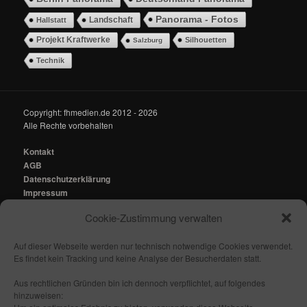
Panorama - Fotos
Landschaft
Hallstatt
Projekt Kraftwerke
Silhouetten
Salzburg
Technik
Copyright: fhmedien.de 2012 - 2026
Alle Rechte vorbehalten
Kontakt
AGB
Datenschutzerklärung
Impressum
Cookie-Zustimmung verwalten
Kontakt:
mail@fhmedien.de
Auf dieser Webseite werden nur technisch notwendige Cookies verwendet.
Es findet kein Tracking und keine Analyse der Besucherdaten statt.
Aus rechtlichen Gründen bin ich dennoch verpflichtet, auf folgendes
hinzuweisen:
Nach oben/ Seitenanfang