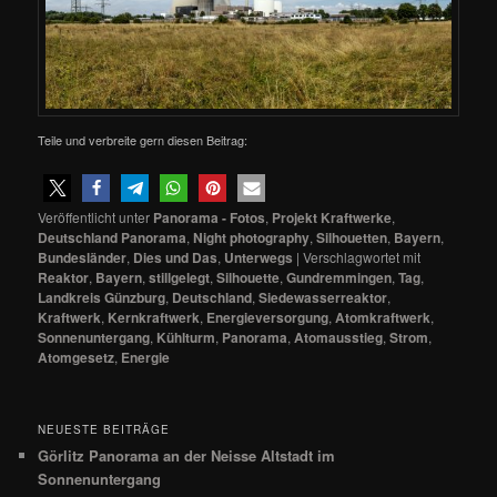
Teile und verbreite gern diesen Beitrag:
Veröffentlicht unter
Panorama - Fotos
,
Projekt Kraftwerke
,
Deutschland Panorama
,
Night photography
,
Silhouetten
,
Bayern
,
Bundesländer
,
Dies und Das
,
Unterwegs
|
Verschlagwortet mit
Reaktor
,
Bayern
,
stillgelegt
,
Silhouette
,
Gundremmingen
,
Tag
,
Landkreis Günzburg
,
Deutschland
,
Siedewasserreaktor
,
Kraftwerk
,
Kernkraftwerk
,
Energieversorgung
,
Atomkraftwerk
,
Sonnenuntergang
,
Kühlturm
,
Panorama
,
Atomausstieg
,
Strom
,
Atomgesetz
,
Energie
NEUESTE BEITRÄGE
Görlitz Panorama an der Neisse Altstadt im
Sonnenuntergang