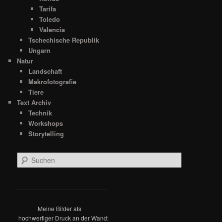
Tarifa
Toledo
Valencia
Tschechische Republik
Ungarn
Natur
Landschaft
Makrofotografie
Tiere
Text Archiv
Technik
Workshops
Storytelling
S
u
c
h
__________________________
e
n
Meine Bilder als
hochwertiger Druck an der Wand: