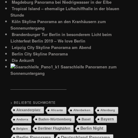
Magdeburg Panorama bei Niedrigwasser in der Elbe
Tropical Island – ehemalige Luftschiffhalle in der blauen
Stunde
Köln Skyline Panorama an den Kranhäusern zum
Sonnenuntergang
Brandenburger Tor Berlin in besonderem Licht beim
Lichterfest Berlin 2019 – We love Berlin
Leipzig City Skyline Panorama am Abend
Berlin City Skyline Panorama
Die Ankunft
Saarschleife Panoramen zum
Sonnenuntergang
__________________________
> BELIEBTE SUCHWORTE
Alexanderplatz
Alicante
Altenbeken
Altenburg
Bayern
Baden-Württemberg
Basel
Andorra
Berlin Night
Berliner Flughäfen
Belgien
Berlin Panorama
Deutschland Panorama