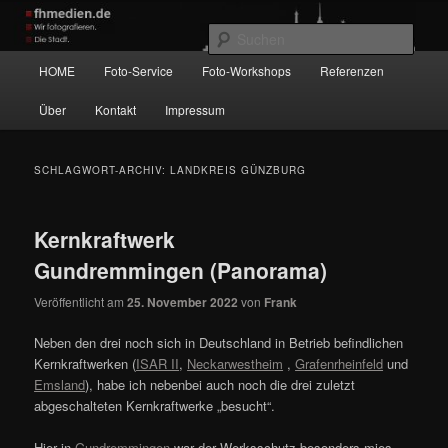
Zum
Zum
Wir fotografieren die Hauptstadt!
primären
sekundären
Such
Inhalt
Inhalt
Hauptmenü
HOME
Foto-Service
Foto-Workshops
Referenzen
springen
springen
fhmedien.de
Über
Kontakt
Impressum
SCHLAGWORT-ARCHIV:
LANDKREIS GÜNZBURG
Kernkraftwerk
Gundremmingen (Panorama)
Veröffentlicht am
25. November 2022
von
Frank
Neben den drei noch sich in Deutschland in Betrieb befindlichen
Kernkraftwerken (
ISAR II
,
Neckarwestheim
,
Grafenrheinfeld
und
Emsland
), habe ich nebenbei auch noch die drei zuletzt
abgeschalteten Kernkraftwerke „besucht“.
Hier in
Gundremmingen
war der Werksschutz besonders mies