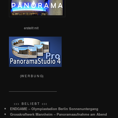
erstellt mit
(W E R B U N G)
__________________________
>>> B E L I E B T <<<
ENDGAME – Olympiastadion Berlin Sonnenuntergang
Grosskraftwerk Mannheim – Panoramaaufnahme am Abend