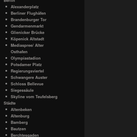
Berlin
Alexanderplatz
Berliner Flughäfen
Brandenburger Tor
Gendarmenmarkt
Glienicker Brücke
Köpenick Altstadt
Mediaspree/ Alter
Osthafen
Olympiastadion
Potsdamer Platz
Regierungsviertel
Schwangere Auster
Schloss Bellevue
Siegessäule
Skyline vom Teufelsberg
Städte
Altenbeken
Altenburg
Bamberg
Bautzen
Berchtesgaden