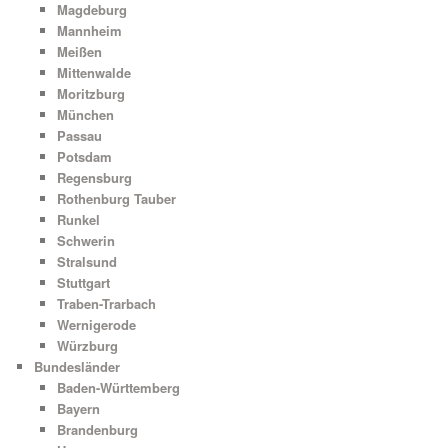
Magdeburg
Mannheim
Meißen
Mittenwalde
Moritzburg
München
Passau
Potsdam
Regensburg
Rothenburg Tauber
Runkel
Schwerin
Stralsund
Stuttgart
Traben-Trarbach
Wernigerode
Würzburg
Bundesländer
Baden-Württemberg
Bayern
Brandenburg