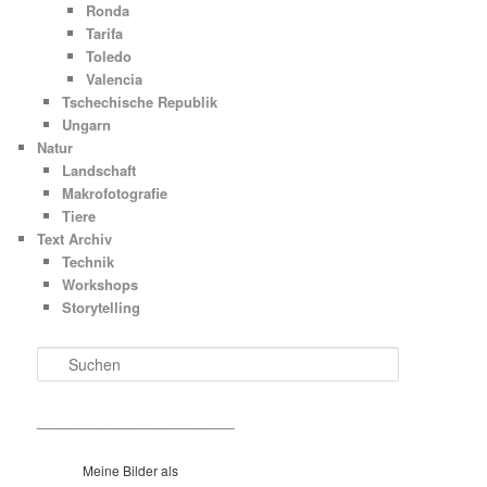
Ronda
Tarifa
Toledo
Valencia
Tschechische Republik
Ungarn
Natur
Landschaft
Makrofotografie
Tiere
Text Archiv
Technik
Workshops
Storytelling
S
u
c
h
__________________________
e
n
Meine Bilder als