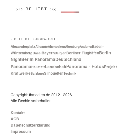
>>> B E L I E B T <<<
__________________________
> BELIEBTE SUCHWORTE
Baden-
Alexanderplatz
Alicante
Altenbeken
Altenburg
Andorra
Berlin
Bayern
Württemberg
Berliner Flughäfen
Basel
Belgien
Night
Berlin Panorama
Deutschland
Panorama - Fotos
Panorama
Landschaft
Projekt
Hallstatt
Kraftwerke
Silhouetten
Technik
Salzburg
Copyright: fhmedien.de 2012 - 2026
Alle Rechte vorbehalten
Kontakt
AGB
Datenschutzerklärung
Impressum