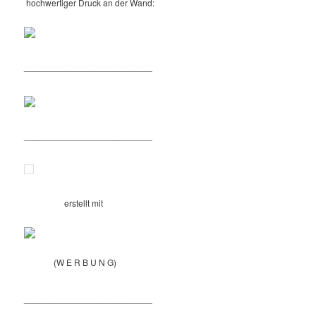
hochwertiger Druck an der Wand:
__________________________
__________________________
erstellt mit
(W E R B U N G)
__________________________