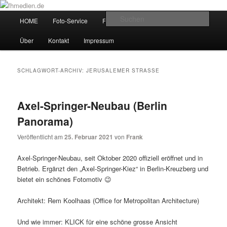
Zum
Zum
Wir fotografieren die Hauptstadt!
primären
sekundären
Hauptmenü
Such
HOME
Foto-Service
Foto-Workshops
Referenzen
Inhalt
Inhalt
springen
springen
fhmedien.de
Über
Kontakt
Impressum
SCHLAGWORT-ARCHIV:
JERUSALEMER STRASSE
Axel-Springer-Neubau (Berlin
Panorama)
Veröffentlicht am
25. Februar 2021
von
Frank
Axel-Springer-Neubau, seit Oktober 2020 offiziell eröffnet und in
Betrieb. Ergänzt den „Axel-Springer-Kiez“ in Berlin-Kreuzberg und
bietet ein schönes Fotomotiv 😉
Architekt: Rem Koolhaas (Office for Metropolitan Architecture)
Und wie immer: KLICK für eine schöne grosse Ansicht