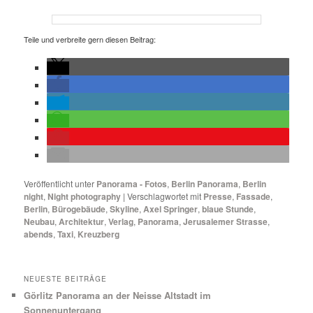
Teile und verbreite gern diesen Beitrag:
Veröffentlicht unter
Panorama - Fotos
,
Berlin Panorama
,
Berlin
night
,
Night photography
|
Verschlagwortet mit
Presse
,
Fassade
,
Berlin
,
Bürogebäude
,
Skyline
,
Axel Springer
,
blaue Stunde
,
Neubau
,
Architektur
,
Verlag
,
Panorama
,
Jerusalemer Strasse
,
abends
,
Taxi
,
Kreuzberg
NEUESTE BEITRÄGE
Görlitz Panorama an der Neisse Altstadt im
Sonnenuntergang