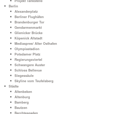
Projekt Tankstelle
Berlin
Alexanderplatz
Berliner Flughäfen
Brandenburger Tor
Gendarmenmarkt
Glienicker Brücke
Köpenick Altstadt
Mediaspree/ Alter Osthafen
Olympiastadion
Potsdamer Platz
Regierungsviertel
Schwangere Auster
Schloss Bellevue
Siegessäule
Skyline vom Teufelsberg
Städte
Altenbeken
Altenburg
Bamberg
Bautzen
Berchtesgaden