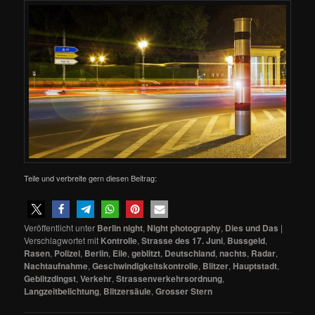
Teile und verbreite gern diesen Beitrag:
Veröffentlicht unter
Berlin night
,
Night photography
,
Dies und Das
|
Verschlagwortet mit
Kontrolle
,
Strasse des 17. Juni
,
Bussgeld
,
Rasen
,
Polizei
,
Berlin
,
Eile
,
geblitzt
,
Deutschland
,
nachts
,
Radar
,
Nachtaufnahme
,
Geschwindigkeitskontrolle
,
Blitzer
,
Hauptstadt
,
Geblitzdingst
,
Verkehr
,
Strassenverkehrsordnung
,
Langzeitbelichtung
,
Blitzersäule
,
Grosser Stern