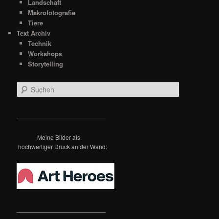
Landschaft
Makrofotografie
Tiere
Text Archiv
Technik
Workshops
Storytelling
S
u
c
h
__________________________
e
n
Meine Bilder als
hochwertiger Druck an der Wand:
__________________________