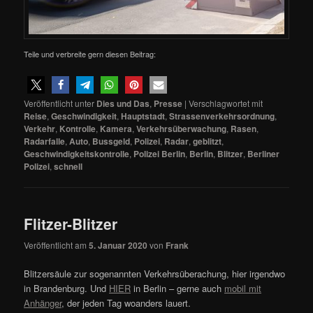
Teile und verbreite gern diesen Beitrag:
Veröffentlicht unter
Dies und Das
,
Presse
|
Verschlagwortet mit
Reise
,
Geschwindigkeit
,
Hauptstadt
,
Strassenverkehrsordnung
,
Verkehr
,
Kontrolle
,
Kamera
,
Verkehrsüberwachung
,
Rasen
,
Radarfalle
,
Auto
,
Bussgeld
,
Polizei
,
Radar
,
geblitzt
,
Geschwindigkeitskontrolle
,
Polizei Berlin
,
Berlin
,
Blitzer
,
Berliner
Polizei
,
schnell
Flitzer-Blitzer
Veröffentlicht am
5. Januar 2020
von
Frank
Blitzersäule zur sogenannten Verkehrsüberachung, hier irgendwo
in Brandenburg. Und
HIER
in Berlin – gerne auch
mobil mit
Anhänger
, der jeden Tag woanders lauert.