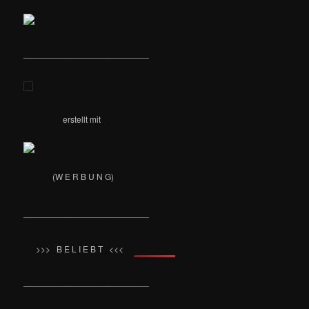
__________________________
erstellt mit
(W E R B U N G)
__________________________
>>> B E L I E B T <<<
__________________________