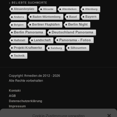
> BELIEBTE SUCHWORTE
Alexanderplatz
Alicante
Altenbeken
Altenburg
Bayern
Baden-Württemberg
Basel
Andorra
Berlin Night
Berliner Flughäfen
Belgien
Berlin Panorama
Deutschland Panorama
Panorama - Fotos
Landschaft
Hallstatt
Projekt Kraftwerke
Silhouetten
Salzburg
Technik
Copyright: fhmedien.de 2012 - 2026
Alle Rechte vorbehalten
Kontakt
AGB
Datenschutzerklärung
Impressum
Cookie-Zustimmung verwalten