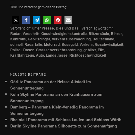
Teile und verbreite gern diesen Beitrag:
Veröffentlicht unter
Presse
,
Dies und Das
|
Verschlagwortet mit
Radar
,
Vorschrift
,
Geschwindigkeitskontrolle
,
Blitzersäule
,
Blitzer
,
Kontrolle
,
Geblitzdingst
,
Verkehrsüberwachung
,
Deutschland
,
schnell
,
Radarfalle
,
Motorrad
,
Bussgeld
,
Verkehr
,
Geschwindigkeit
,
Polizei
,
Rasen
,
Strassenverkehrsordnung
,
geblitzt
,
Eile
,
Kraftfahrzeug
,
Auto
,
Landstrasse
,
Richtgeschwindigkeit
NEUESTE BEITRÄGE
Görlitz Panorama an der Neisse Altstadt im
Sonnenuntergang
Köln Skyline Panorama an den Kranhäusern zum
Sonnenuntergang
Bamberg – Panorama Klein-Venedig Panorama im
Sonnenuntergang
Rheinfall Panorama mit Schloss Laufen und Schloss Wörth
Berlin Skyline Panorama Silhouette zum Sonnenaufgang