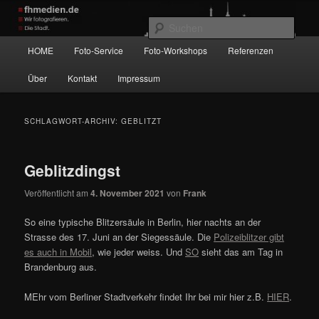
Zum
Zum
Wir fotografieren die Hauptstadt!
primären
sekundären
Such
Inhalt
Inhalt
Hauptmenü
HOME
Foto-Service
Foto-Workshops
Referenzen
springen
springen
fhmedien.de
Über
Kontakt
Impressum
SCHLAGWORT-ARCHIV:
GEBLITZT
Geblitzdingst
Veröffentlicht am
4. November 2021
von
Frank
So eine typische Blitzersäule in Berlin, hier nachts an der
Strasse des 17. Juni an der Siegessäule. Die
Polizeiblitzer gibt
es auch in Mobil
, wie jeder weiss. Und
SO
sieht das am Tag in
Brandenburg aus.
MEhr vom Berliner Stadtverkehr findet Ihr bei mir hier z.B.
HIER
.