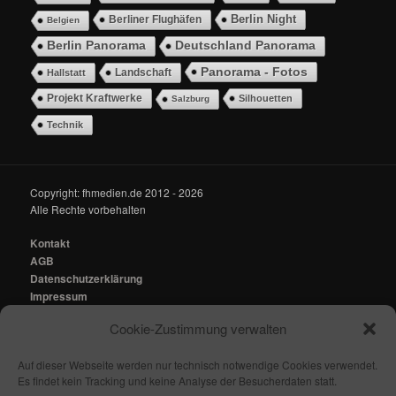
Berlin Night
Berliner Flughäfen
Belgien
Berlin Panorama
Deutschland Panorama
Panorama - Fotos
Landschaft
Hallstatt
Projekt Kraftwerke
Silhouetten
Salzburg
Technik
Copyright: fhmedien.de 2012 - 2026
Alle Rechte vorbehalten
Kontakt
AGB
Datenschutzerklärung
Impressum
Cookie-Zustimmung verwalten
Kontakt:
mail@fhmedien.de
Auf dieser Webseite werden nur technisch notwendige Cookies verwendet.
Es findet kein Tracking und keine Analyse der Besucherdaten statt.