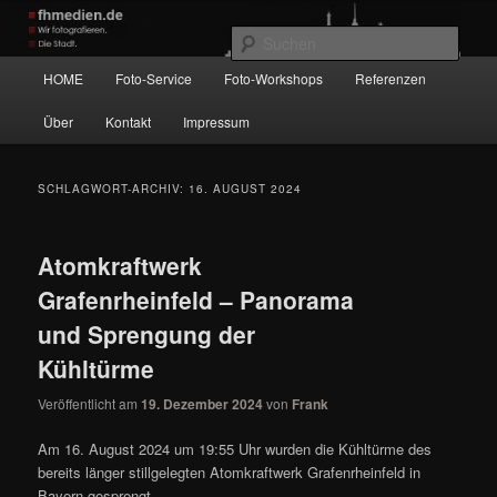
Zum
Zum
Wir fotografieren die Hauptstadt!
primären
sekundären
Such
Inhalt
Inhalt
Hauptmenü
HOME
Foto-Service
Foto-Workshops
Referenzen
springen
springen
fhmedien.de
Über
Kontakt
Impressum
SCHLAGWORT-ARCHIV:
16. AUGUST 2024
Atomkraftwerk
Grafenrheinfeld – Panorama
und Sprengung der
Kühltürme
Veröffentlicht am
19. Dezember 2024
von
Frank
Am 16. August 2024 um 19:55 Uhr wurden die Kühltürme des
bereits länger stillgelegten Atomkraftwerk Grafenrheinfeld in
Bayern gesprengt.