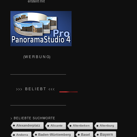
erstellt mit
(W E R B U N G)
__________________________
>>> B E L I E B T <<<
__________________________
> BELIEBTE SUCHWORTE
Alexanderplatz
Alicante
Altenbeken
Altenburg
Bayern
Baden-Württemberg
Basel
Andorra