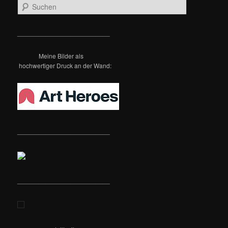
S
u
c
h
__________________________
e
n
Meine Bilder als
hochwertiger Druck an der Wand:
__________________________
__________________________