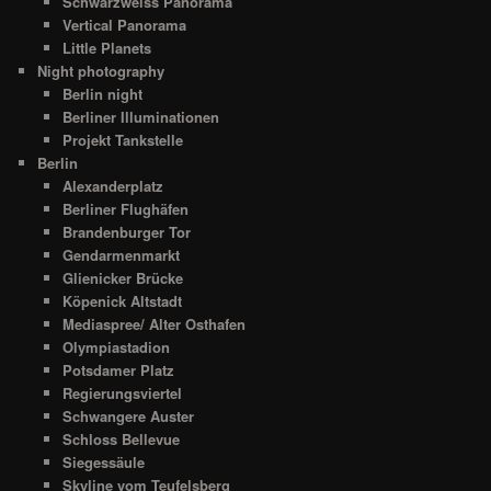
Schwarzweiss Panorama
Vertical Panorama
Little Planets
Night photography
Berlin night
Berliner Illuminationen
Projekt Tankstelle
Berlin
Alexanderplatz
Berliner Flughäfen
Brandenburger Tor
Gendarmenmarkt
Glienicker Brücke
Köpenick Altstadt
Mediaspree/ Alter Osthafen
Olympiastadion
Potsdamer Platz
Regierungsviertel
Schwangere Auster
Schloss Bellevue
Siegessäule
Skyline vom Teufelsberg