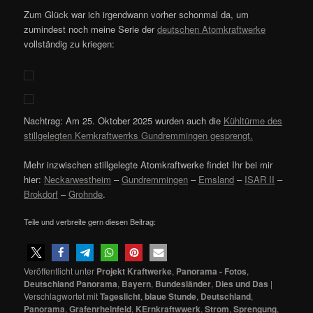
Zum Glück war ich irgendwann vorher schonmal da, um
zumindest noch meine Serie der
deutschen Atomkraftwerke
vollständig zu kriegen:
Nachtrag: Am 25. Oktober 2025 wurden auch die
Kühltürme des
stillgelegten Kernkraftwerrks Gundremmingen gesprengt.
Mehr inzwischen stillgelegte Atomkraftwerke findet Ihr bei mir
hier:
Neckarwestheim
–
Gundremmingen
–
Emsland
–
ISAR II
–
Brokdorf
–
Grohnde
.
Teile und verbreite gern diesen Beitrag:
Veröffentlicht unter
Projekt Kraftwerke
,
Panorama - Fotos
,
Deutschland Panorama
,
Bayern
,
Bundesländer
,
Dies und Das
|
Verschlagwortet mit
Tageslicht
,
blaue Stunde
,
Deutschland
,
Panorama
,
Grafenrheinfeld
,
KErnkraftwwerk
,
Strom
,
Sprengung
,