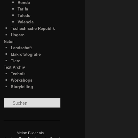
Ronda
Tarifa
Toledo
Valencia
Tschechische Republik
Ungarn
Natur
Landschaft
Makrofotografie
Tiere
Text Archiv
Technik
Workshops
Storytelling
S
u
c
h
__________________________
e
n
Meine Bilder als