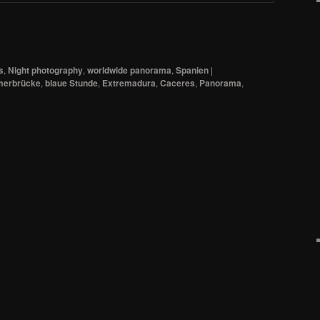
s
,
Night photography
,
worldwide panorama
,
Spanien
|
erbrücke
,
blaue Stunde
,
Extremadura
,
Caceres
,
Panorama
,