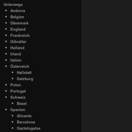
Unterwegs
Andorra
Belgien
Dänemark
England
Frankreich
Gibraltar
Holland
Irland
Italien
Österreich
Hallstatt
Salzburg
Polen
Portugal
Schweiz
Basel
Spanien
Alicante
Barcelona
Gaztelugatxe