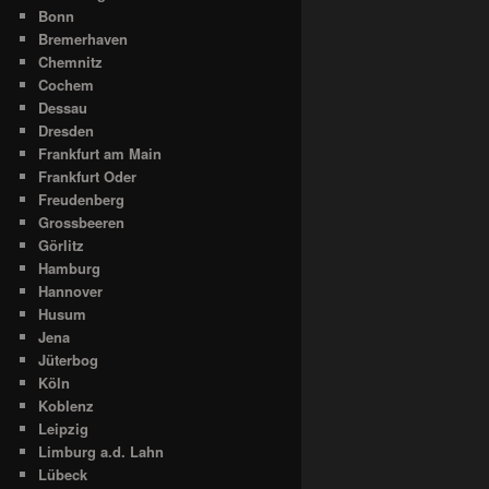
Bonn
Bremerhaven
Chemnitz
Cochem
Dessau
Dresden
Frankfurt am Main
Frankfurt Oder
Freudenberg
Grossbeeren
Görlitz
Hamburg
Hannover
Husum
Jena
Jüterbog
Köln
Koblenz
Leipzig
Limburg a.d. Lahn
Lübeck