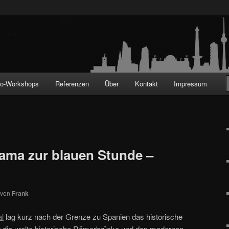
!
to-Workshops
Referenzen
Über
Kontakt
Impressum
ama zur blauen Stunde –
von
Frank
al
lag kurz nach der Grenze zu Spanien das historische
r die uralte historische Römerbrücke und den modernen