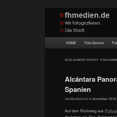
Zum
Zum
Wir fotografieren die Hauptstadt
primären
sekundären
Inhalt
Inhalt
fhmedien.de
springen
springen
Hauptmenü
HOME
Foto-Service
Fo
SCHLAGWORT-ARCHIV:
STAUDAMM
Alcántara Panor
Spanien
Veröffentlicht am
4. November 2019
Auf dem Rückweg aus
Portug
Alcántara am Tejo. Bekannt fü