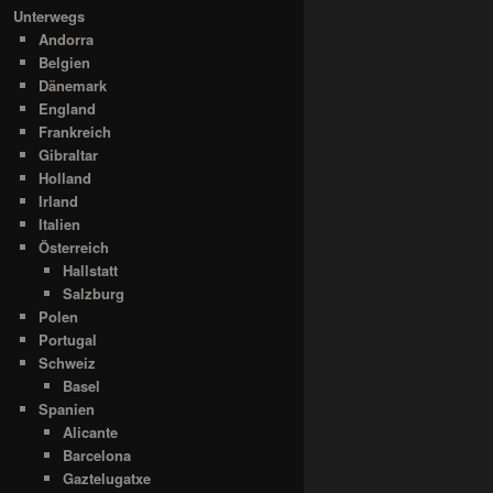
Unterwegs
Andorra
Belgien
Dänemark
England
Frankreich
Gibraltar
Holland
Irland
Italien
Österreich
Hallstatt
Salzburg
Polen
Portugal
Schweiz
Basel
Spanien
Alicante
Barcelona
Gaztelugatxe