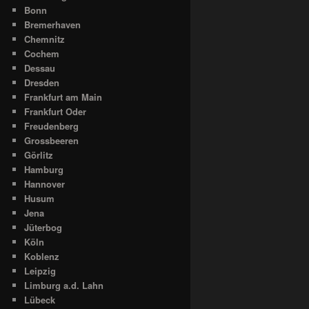
Bonn
Bremerhaven
Chemnitz
Cochem
Dessau
Dresden
Frankfurt am Main
Frankfurt Oder
Freudenberg
Grossbeeren
Görlitz
Hamburg
Hannover
Husum
Jena
Jüterbog
Köln
Koblenz
Leipzig
Limburg a.d. Lahn
Lübeck