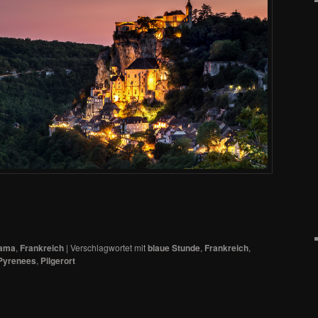
rama
,
Frankreich
|
Verschlagwortet mit
blaue Stunde
,
Frankreich
,
-Pyrenees
,
Pilgerort