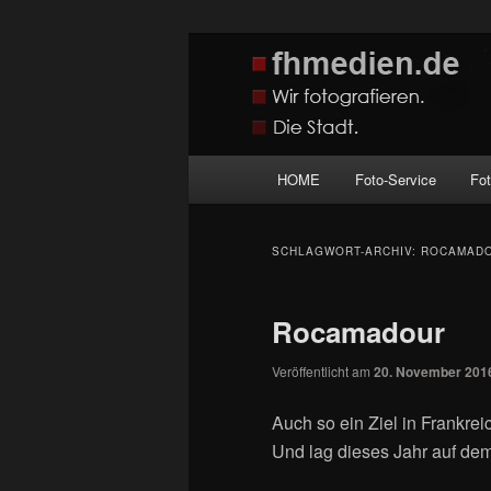
Zum
Zum
Wir fotografieren die Hauptstadt
primären
sekundären
Inhalt
Inhalt
fhmedien.de
springen
springen
Hauptmenü
HOME
Foto-Service
Fo
SCHLAGWORT-ARCHIV:
ROCAMAD
Rocamadour
Veröffentlicht am
20. November 201
Auch so ein Ziel in Frankre
Und lag dieses Jahr auf d