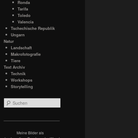
Ronda
Tarifa
Toledo
Valencia
Tschechische Republik
Ungarn
Natur
Landschaft
Makrofotografie
Tiere
Text Archiv
Technik
Workshops
Storytelling
S
u
c
h
__________________________
e
n
Meine Bilder als