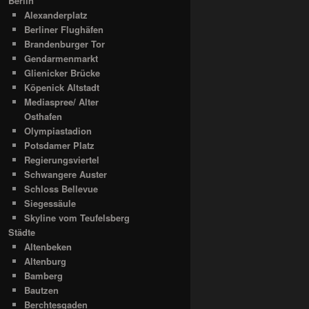
Berlin
Alexanderplatz
Berliner Flughäfen
Brandenburger Tor
Gendarmenmarkt
Glienicker Brücke
Köpenick Altstadt
Mediaspree/ Alter
Osthafen
Olympiastadion
Potsdamer Platz
Regierungsviertel
Schwangere Auster
Schloss Bellevue
Siegessäule
Skyline vom Teufelsberg
Städte
Altenbeken
Altenburg
Bamberg
Bautzen
Berchtesgaden