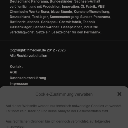
Deutschland Panorama
,
Bundesländer
,
Sachsen-Anhalt
veröffentlicht und mit
Produktion
,
Innovation
,
Öl
,
Fabrik
,
VEB
Chemische Werke Buna
,
blaue Stunde
,
Kunststoffherstellung
,
Deutschland
,
Tanklager
,
Sonnenuntergang
,
Sunset
,
Panorama
,
Raffinerie
,
abends
,
Schkopau
,
Chemiefabrik
,
Technik
,
Gastanklager
,
Sachsen-Anhalt
,
Gasspeicher
,
Industrie
verschlagwortet. Setze ein Lesezeichen für den
Permalink
.
Copyright: fhmedien.de 2012 - 2026
Alle Rechte vorbehalten
Kontakt
AGB
Datenschutzerklärung
Impressum
Cookie-Zustimmung verwalten
Kontakt:
mail@fhmedien.de
Auf dieser Webseite werden nur technisch notwendige Cookies verwendet.
Es findet kein Tracking und keine Analyse der Besucherdaten statt.
Aus rechtlichen Gründen bin ich dennoch verpflichtet, auf folgendes
hinzuweisen: