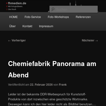
Zum
Wir fotografieren die Hauptstadt!
primären
Such
Inhalt
Hauptmenü
HOME
Foto-Service
Foto-Workshops
Referenzen
springen
fhmedien.de
Über
Kontakt
Impressum
Beitragsnavigation
←
Vorheriger
Nächster
→
Chemiefabrik Panorama am
Abend
Veröffentlicht am
22. Februar 2026
von
Frank
Leider ist der bekannte DDR-Werbespruch für Kunststoff-
Produkte von dort inzwischen eine geschützte Wortmarke.
Deswegen kann ich den hier leider nicht als Bildtitel benutzen….