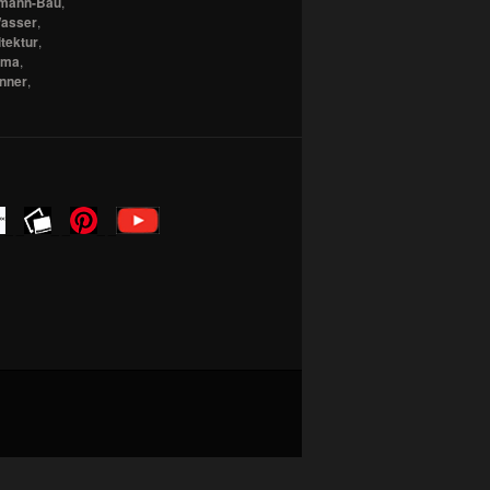
mann-Bau
,
asser
,
tektur
,
ama
,
nner
,
_ _
_ _
_ _