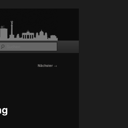
Suchen
Nächster
→
ng