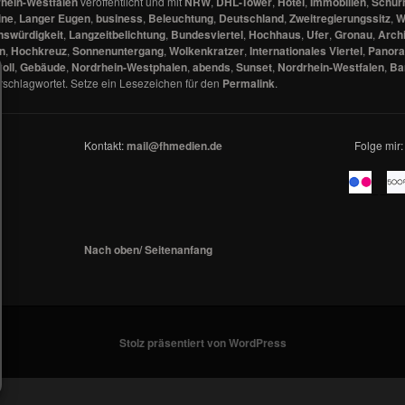
hein-Westfalen
veröffentlicht und mit
NRW
,
DHL-Tower
,
Hotel
,
Immobilien
,
Schür
ine
,
Langer Eugen
,
business
,
Beleuchtung
,
Deutschland
,
Zweitregierungssitz
,
W
swürdigkeit
,
Langzeitbelichtung
,
Bundesviertel
,
Hochhaus
,
Ufer
,
Gronau
,
Archi
n
,
Hochkreuz
,
Sonnenuntergang
,
Wolkenkratzer
,
Internationales Viertel
,
Panor
oll
,
Gebäude
,
Nordrhein-Westphalen
,
abends
,
Sunset
,
Nordrhein-Westfalen
,
Ba
rschlagwortet. Setze ein Lesezeichen für den
Permalink
.
Kontakt:
mail@fhmedien.de
Folge mir:
_ _
Nach oben/ Seitenanfang
Stolz präsentiert von WordPress