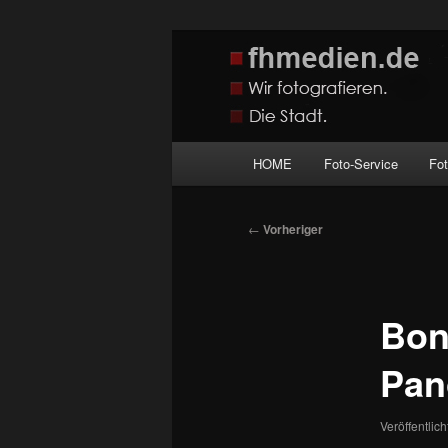
Zum
Wir fotografieren die Hauptstadt
primären
Inhalt
fhmedien.de
springen
Hauptmenü
HOME
Foto-Service
Fo
Beitragsnavigation
←
Vorheriger
Bon
Pan
Veröffentlic