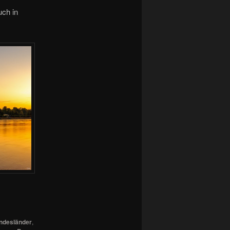
ch in
ndesländer
,