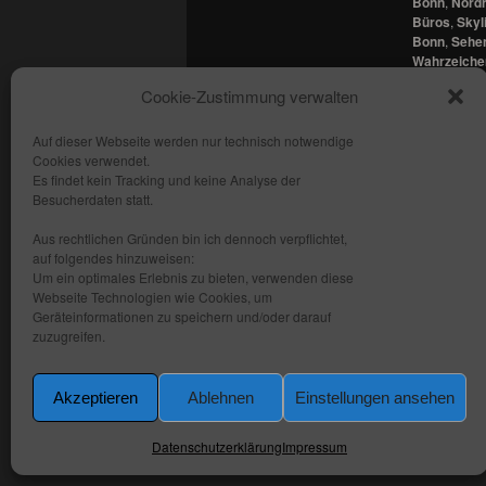
Bonn
,
Nordr
Büros
,
Skyl
Bonn
,
Sehen
Wahrzeiche
stimmungsv
Cookie-Zustimmung verwalten
Gewerbe
ve
Auf dieser Webseite werden nur technisch notwendige
Cookies verwendet.
Copyright: fhmedien.de 2012 - 2026
Es findet kein Tracking und keine Analyse der
Alle Rechte vorbehalten
Besucherdaten statt.
Kontakt
Aus rechtlichen Gründen bin ich dennoch verpflichtet,
AGB
auf folgendes hinzuweisen:
Um ein optimales Erlebnis zu bieten, verwenden diese
Datenschutzerklärung
Webseite Technologien wie Cookies, um
Impressum
Geräteinformationen zu speichern und/oder darauf
zuzugreifen.
Akzeptieren
Ablehnen
Einstellungen ansehen
Datenschutzerklärung
Impressum