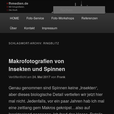
Zum
Zum
Wir fotografieren die Hauptstadt!
primären
sekundären
Such
Inhalt
Inhalt
Hauptmenü
HOME
Foto-Service
Foto-Workshops
Referenzen
springen
springen
fhmedien.de
Über
Kontakt
Impressum
SCHLAGWORT-ARCHIV:
RINGBLITZ
Makrofotografien von
Insekten und Spinnen
Veröffentlicht am
24. Mai 2017
von
Frank
Genau genommen sind Spinnen keine „Insekten“,
aber dieses biologische Detail vertiefen wir jetzt hier
mal nicht. Jedenfalls, vor ein paar Jahren hab ich mal
eine zeitlang gern Makros geknipst…also auf