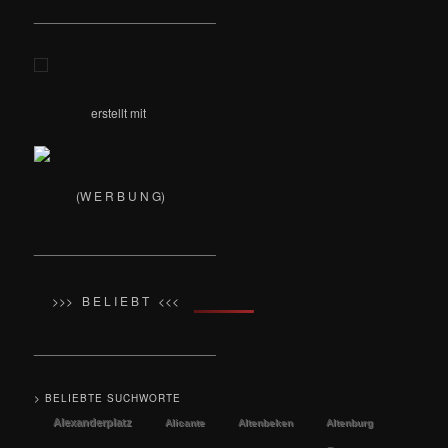
__________________________
erstellt mit
(W E R B U N G)
__________________________
>>> B E L I E B T <<<
__________________________
> BELIEBTE SUCHWORTE
Alexanderplatz
Alicante
Altenbeken
Altenburg