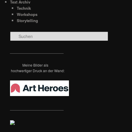
Text Archiv
Technik
Workshops
Storytelling
S
u
c
h
__________________________
e
n
Meine Bilder als
hochwertiger Druck an der Wand:
__________________________