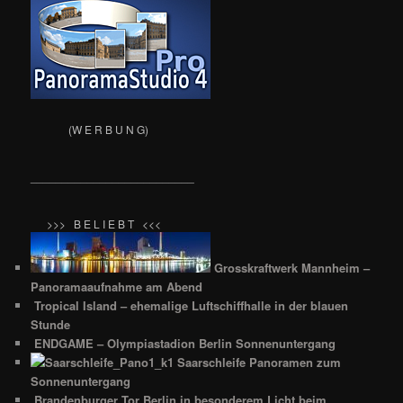
(W E R B U N G)
__________________________
>>> B E L I E B T <<<
Grosskraftwerk Mannheim –
Panoramaaufnahme am Abend
Tropical Island – ehemalige Luftschiffhalle in der blauen
Stunde
ENDGAME – Olympiastadion Berlin Sonnenuntergang
Saarschleife Panoramen zum
Sonnenuntergang
Brandenburger Tor Berlin in besonderem Licht beim