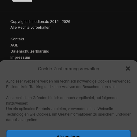
Copyright: fhmedien.de 2012 - 2026
Alle Rechte vorbehalten
Kontakt
AGB
Datenschutzerklärung
Impressum
Cookie-Zustimmung verwalten
Kontakt:
mail@fhmedien.de
Auf dieser Webseite werden nur technisch notwendige Cookies verwendet.
Es findet kein Tracking und keine Analyse der Besucherdaten statt.
Aus rechtlichen Gründen bin ich dennoch verpflichtet, auf folgendes
hinzuweisen:
Nach oben/ Seitenanfang
Um ein optimales Erlebnis zu bieten, verwenden diese Webseite
Technologien wie Cookies, um Geräteinformationen zu speichern und/oder
darauf zuzugreifen.
Folge mir:
_ _
_ _
_ _
_ _
Akzeptieren