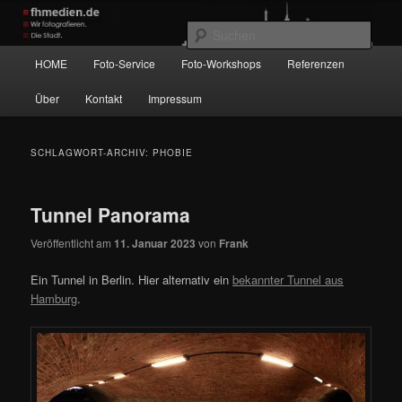
Zum
Zum
Wir fotografieren die Hauptstadt!
primären
sekundären
Such
Inhalt
Inhalt
Hauptmenü
HOME
Foto-Service
Foto-Workshops
Referenzen
springen
springen
fhmedien.de
Über
Kontakt
Impressum
SCHLAGWORT-ARCHIV:
PHOBIE
Tunnel Panorama
Veröffentlicht am
11. Januar 2023
von
Frank
Ein Tunnel in Berlin. Hier alternativ ein
bekannter Tunnel aus
Hamburg
.