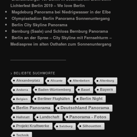
Lichterfest Berlin 2019 – We love Berlin
Magdeburg Panorama bei Niedrigwasser in der Elbe
Olympiastadion Berlin Panorama Sonnenuntergang
Berlin City Skyline Panorama
Bernburg (Saale) und Schloss Bernburg Panorama
Berlin an der Spree – City Skyline mit Fernsehturm –
Mediaspree im alten Osthafen zum Sonnenuntergang
__________________________
> BELIEBTE SUCHWORTE
Alexanderplatz
Alicante
Altenbeken
Altenburg
Bayern
Baden-Württemberg
Basel
Andorra
Berlin Night
Berliner Flughäfen
Belgien
Berlin Panorama
Deutschland Panorama
Panorama - Fotos
Landschaft
Hallstatt
Projekt Kraftwerke
Silhouetten
Salzburg
Technik