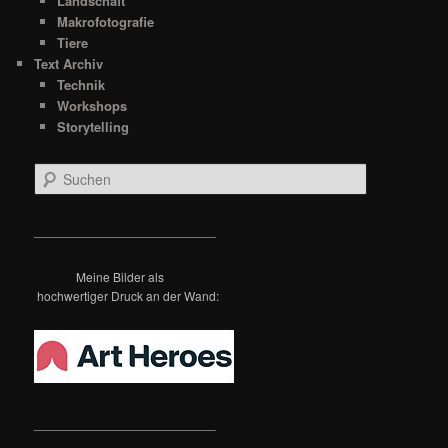
Landschaft
Makrofotografie
Tiere
Text Archiv
Technik
Workshops
Storytelling
S
u
c
h
__________________________
e
n
Meine Bilder als
hochwertiger Druck an der Wand:
__________________________