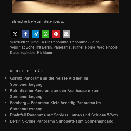
Teile und verbreite gern diesen Beitrag:
Veröffentlicht unter
Berlin Panorama
,
Panorama - Fotos
|
Verschlagwortet mit
Berlin
,
Panorama
,
Tunnel
,
Röhre
,
Weg
,
Phobie
,
Klaustrophobie
,
Richtung
NEUESTE BEITRÄGE
Görlitz Panorama an der Neisse Altstadt im
Sonnenuntergang
Köln Skyline Panorama an den Kranhäusern zum
Sonnenuntergang
Bamberg – Panorama Klein-Venedig Panorama im
Sonnenuntergang
Rheinfall Panorama mit Schloss Laufen und Schloss Wörth
Berlin Skyline Panorama Silhouette zum Sonnenaufgang