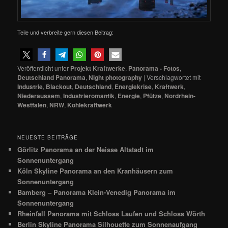
Teile und verbreite gern diesen Beitrag:
Veröffentlicht unter
Projekt Kraftwerke
,
Panorama - Fotos
,
Deutschland Panorama
,
Night photography
|
Verschlagwortet mit
Industrie
,
Blackout
,
Deutschland
,
Energiekrise
,
Kraftwerk
,
Niederaussem
,
Industrieromantik
,
Energie
,
Pfütze
,
Nordrhein-
Westfalen
,
NRW
,
Kohlekraftwerk
NEUESTE BEITRÄGE
Görlitz Panorama an der Neisse Altstadt im
Sonnenuntergang
Köln Skyline Panorama an den Kranhäusern zum
Sonnenuntergang
Bamberg – Panorama Klein-Venedig Panorama im
Sonnenuntergang
Rheinfall Panorama mit Schloss Laufen und Schloss Wörth
Berlin Skyline Panorama Silhouette zum Sonnenaufgang