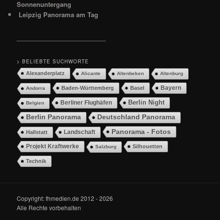
Sonnenuntergang
Leipzig Panorama am Tag
__________________________
> BELIEBTE SUCHWORTE
Alexanderplatz
Alicante
Altenbeken
Altenburg
Bayern
Baden-Württemberg
Basel
Andorra
Berlin Night
Berliner Flughäfen
Belgien
Berlin Panorama
Deutschland Panorama
Panorama - Fotos
Landschaft
Hallstatt
Projekt Kraftwerke
Silhouetten
Salzburg
Technik
Copyright: fhmedien.de 2012 - 2026
Alle Rechte vorbehalten