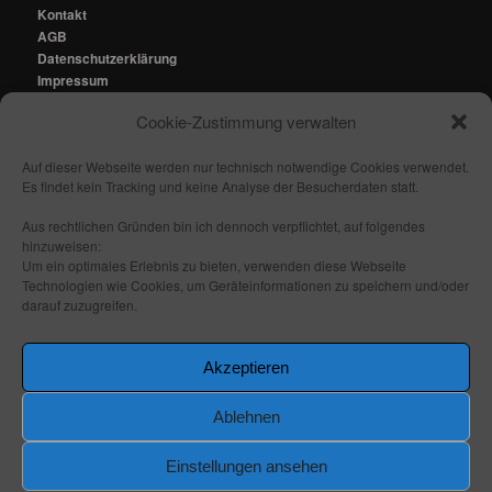
Kontakt
AGB
Datenschutzerklärung
Impressum
Cookie-Zustimmung verwalten
Kontakt:
mail@fhmedien.de
Auf dieser Webseite werden nur technisch notwendige Cookies verwendet.
Es findet kein Tracking und keine Analyse der Besucherdaten statt.
Aus rechtlichen Gründen bin ich dennoch verpflichtet, auf folgendes
hinzuweisen:
Nach oben/ Seitenanfang
Um ein optimales Erlebnis zu bieten, verwenden diese Webseite
Technologien wie Cookies, um Geräteinformationen zu speichern und/oder
darauf zuzugreifen.
Folge mir:
_ _
_ _
_ _
_ _
Akzeptieren
Ablehnen
Einstellungen ansehen
Stolz präsentiert von WordPress