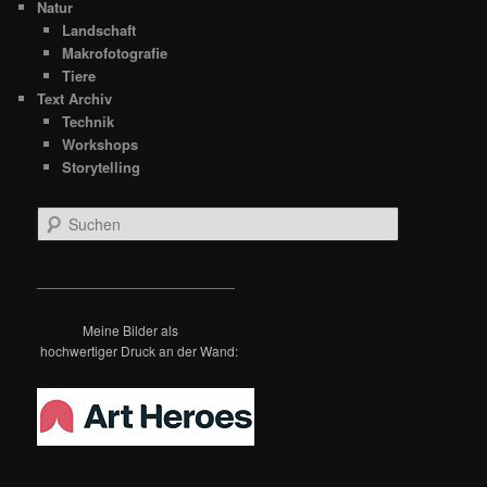
Natur
Landschaft
Makrofotografie
Tiere
Text Archiv
Technik
Workshops
Storytelling
S
u
c
h
__________________________
e
n
Meine Bilder als
hochwertiger Druck an der Wand: