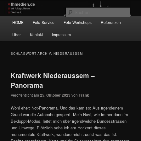
Zum
Zum
Wir fotografieren die Hauptstadt!
primären
sekundären
Such
Inhalt
Inhalt
Hauptmenü
HOME
Foto-Service
Foto-Workshops
Referenzen
springen
springen
fhmedien.de
Über
Kontakt
Impressum
SCHLAGWORT-ARCHIV:
NIEDERAUSSEM
Kraftwerk Niederaussem –
Panorama
Veröffentlicht am
25. Oktober 2023
von
Frank
Wohl eher: Not-Panorama. Und das kam so: Aus irgendeinem
Grund war die Autobahn gesperrt. Mein Navi, wie immer dann im
Bekloppt-Modus, leitet mich über irgendwelche Bundesstrassen
und Umwege. Plötzlich sehe ich am Horizont dieses
monumentale Kraftwerk, wundere mich zuerst was das ist.
Rechts rangefahren, Karte und die Suchmaschien des geringsten