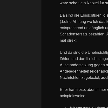
wäre schon ein Kapitel für s
Da sind die Einsichtigen, d
(„keine Ahnung wo ich das B
entsprechend umgänglich und
Schadensersatz bezahlen. A
mal direkt.
Und da sind die Uneinsichtig
fühlen und damit nicht umgeh
Auseinadersetzung gegen mi
Angelegenheiten leider auc
Nachrichten zugetextet, auch
Eher harmlose, aber immer
beispielsweise:
„Warum zeig du dann de