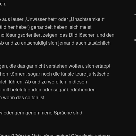
ich:
ie aus lauter „Unwissenheit“ oder „Unachtsamkeit“
ild her habe“) gehandelt haben, sich meist
 lösungsorientiert zeigen, das Bild löschen und den
b und zu entschuldigt sich jemand auch tatsächlich
en, die das gar nicht verstehen wollen, sich ertappt
en können, sogar noch die für sie teure juristische
ch führen. Ab und zu werd ich in diesen
h mit beleidigenden oder sogar bedrohenden
 wenn das selten ist.
 wieder gern genommene Sprüche sind
ine Bilder im Netz, dazu zwingt Dich doch keiner“