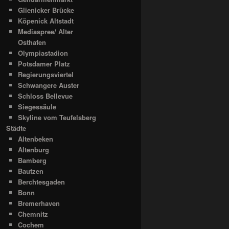
Glienicker Brücke
Köpenick Altstadt
Mediaspree/ Alter
Osthafen
Olympiastadion
Potsdamer Platz
Regierungsviertel
Schwangere Auster
Schloss Bellevue
Siegessäule
Skyline vom Teufelsberg
Städte
Altenbeken
Altenburg
Bamberg
Bautzen
Berchtesgaden
Bonn
Bremerhaven
Chemnitz
Cochem