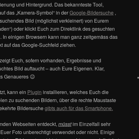
ienung und Hintergrund. Das bekannteste Tool,
 auf das „Kamera-Symbol“ in der
Google-Bildersuche
,
suchendes Bild (möglichst verkleinert) von Eurem
den“) oder klickt Euch zum Direktlink des gesuchten
“). In einigen Browsern kann man ganz zeitgemäss das
kt auf das Google-Suchfeld ziehen.
zeigt Euch, sofern vorhanden, Ergebnisse und
htes Bild auftaucht – auch Eure Eigenen. Klar,
hts Genaueres 😉
zt, kann ein
Plugin
installieren, welches Euch die
elen zu suchenden Bildern, über die rechte Maustaste
ekehrte Bildersuche
gibts auch für das Smartphone.
remden Webseiten entdeckt,
müsst
im Einzelfall sehr
 Euer Foto unberechtigt verwendet oder nicht. Einige