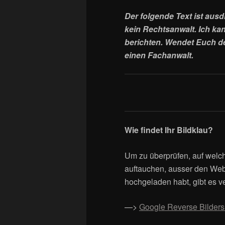
Der folgende Text
ist
ausdr
kein
R
echtsanwalt.
Ich ka
berichten.
Wendet Euch des
einen Fachanwalt.
Wie findet Ihr Bildklau?
Um zu überprüfen, auf welc
auftauchen, ausser den Web
hochgeladen habt, gibt es v
—>
Google Reverse Bilder