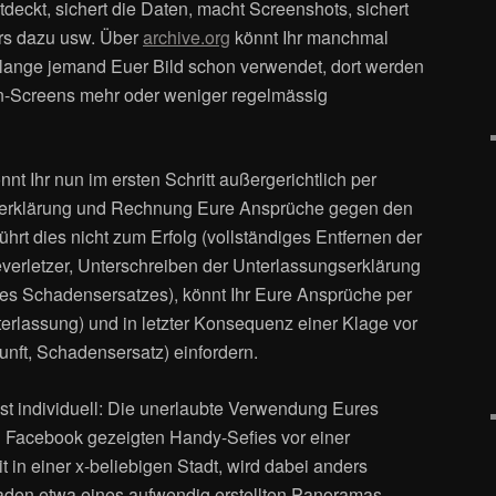
deckt, sichert die Daten, macht Screenshots, sichert
ers dazu usw. Über
archive.org
könnt Ihr manchmal
 lange jemand Euer Bild schon verwendet, dort werden
n-Screens mehr oder weniger regelmässig
nt Ihr nun im ersten Schritt außergerichtlich per
erklärung und Rechnung Eure Ansprüche gegen den
hrt dies nicht zum Erfolg (vollständiges Entfernen der
verletzer, Unterschreiben der Unterlassungserklärung
des Schadensersatzes), könnt Ihr Eure Ansprüche per
terlassung) und in letzter Konsequenz einer Klage vor
unft, Schadensersatz) einfordern.
 ist individuell: Die unerlaubte Verwendung Eures
i Facebook gezeigten Handy-Sefies vor einer
in einer x-beliebigen Stadt, wird dabei anders
laden etwa eines aufwendig erstellten Panoramas.