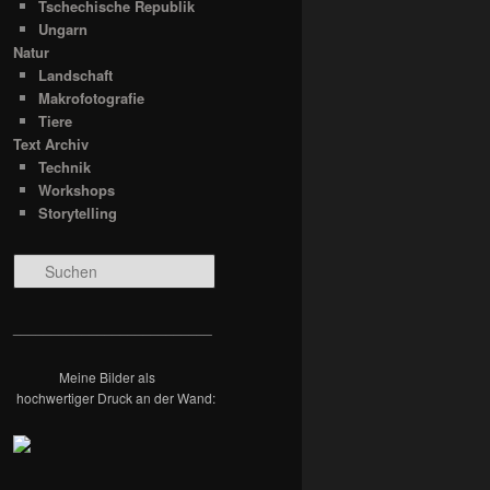
Tschechische Republik
Ungarn
Natur
Landschaft
Makrofotografie
Tiere
Text Archiv
Technik
Workshops
Storytelling
S
u
c
h
__________________________
e
n
Meine Bilder als
hochwertiger Druck an der Wand: