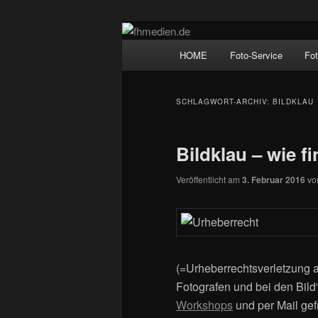
Zum
Zum
Wir fotografieren die Hauptstadt
primären
sekundären
Hauptmenü
HOME
Foto-Service
Fo
Inhalt
Inhalt
fhmedien.de
springen
springen
SCHLAGWORT-ARCHIV:
BILDKLAU
Bildklau – wie 
Veröffentlicht am
3. Februar 2016
v
(=Urheberrechtsverletzung a
Fotografen und bei den Bild
Workshops
und per Mail gef