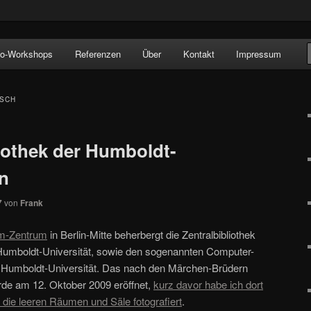
!
to-Workshops
Referenzen
Über
Kontakt
Impressum
ISCH
liothek der Humboldt-
in
7
von
Frank
m-Zentrum
in Berlin-Mitte beherbergt die Zentralbibliothek
r Humboldt-Universität, sowie den sogenannten Computer-
Humboldt-Universität. Das nach den Märchen-Brüdern
e am 12. Oktober 2009 eröffnet,
kurz davor habe ich dort
die leeren Räumen und Säle fotografiert
.