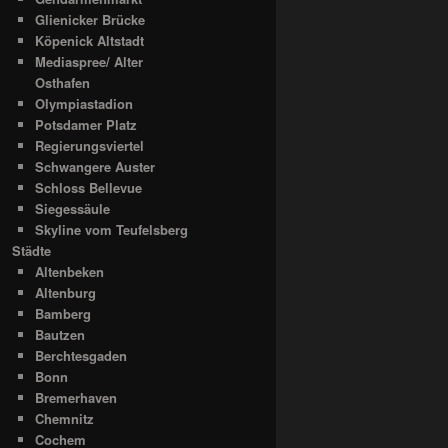
Glienicker Brücke
Köpenick Altstadt
Mediaspree/ Alter
Osthafen
Olympiastadion
Potsdamer Platz
Regierungsviertel
Schwangere Auster
Schloss Bellevue
Siegessäule
Skyline vom Teufelsberg
Städte
Altenbeken
Altenburg
Bamberg
Bautzen
Berchtesgaden
Bonn
Bremerhaven
Chemnitz
Cochem