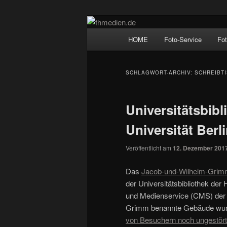
Zum
Zum
Wir fotografieren die Hauptstadt
primären
sekundären
Hauptmenü
HOME
Foto-Service
Fo
Inhalt
Inhalt
fhmedien.de
springen
springen
SCHLAGWORT-ARCHIV:
SCHREIBT
Universitätsbib
Universität Berl
Veröffentlicht am
12. Dezember 201
Das
Jacob-und-Wilhelm-Grim
der Universitätsbibliothek de
und Medienservice (CMS) der 
Grimm benannte Gebäude wurd
von Besuchern noch ungestört 