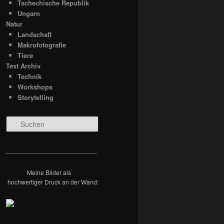
Tschechische Republik
Ungarn
Natur
Landschaft
Makrofotografie
Tiere
Text Archiv
Technik
Workshops
Storytelling
S
u
c
h
__________________________
e
n
Meine Bilder als
hochwertiger Druck an der Wand: