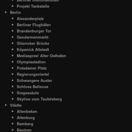
Projekt Tankstelle
Berlin
Alexanderplatz
Berliner Flughäfen
Brandenburger Tor
Gendarmenmarkt
Glienicker Brücke
Köpenick Altstadt
Mediaspree/ Alter Osthafen
Olympiastadion
Potsdamer Platz
Regierungsviertel
Schwangere Auster
Schloss Bellevue
Siegessäule
Skyline vom Teufelsberg
Städte
Altenbeken
Altenburg
Bamberg
Bautzen