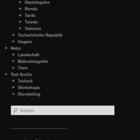
Gaztelugatxe
Ronda
Tarifa
Toledo
Valencia
Tschechische Republik
Ungarn
Natur
Landschaft
Makrofotografie
Tiere
Text Archiv
Technik
Workshops
Storytelling
S
u
c
h
__________________________
e
n