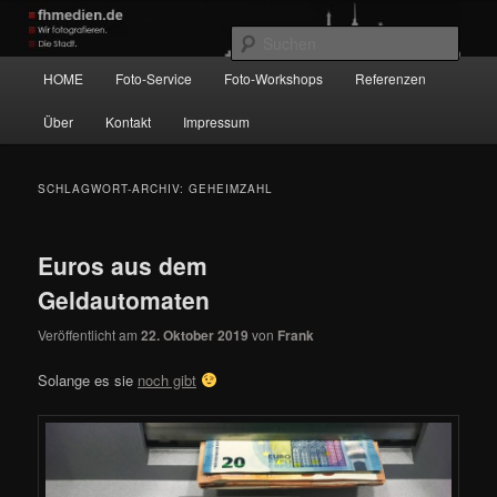
Zum
Zum
Wir fotografieren die Hauptstadt!
primären
sekundären
Such
Inhalt
Inhalt
Hauptmenü
HOME
Foto-Service
Foto-Workshops
Referenzen
springen
springen
fhmedien.de
Über
Kontakt
Impressum
SCHLAGWORT-ARCHIV:
GEHEIMZAHL
Euros aus dem
Geldautomaten
Veröffentlicht am
22. Oktober 2019
von
Frank
Solange es sie
noch gibt