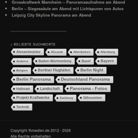
Grosskraftwerk Mannheim – Panoramaaufnahme am Abend
Berlin – Siegessäule am Abend mit Lichtspuren von Autos
Leipzig City Skyline Panorama am Abend
__________________________
> BELIEBTE SUCHWORTE
Alexanderplatz
Alicante
Altenbeken
Altenburg
Bayern
Baden-Württemberg
Basel
Andorra
Berlin Night
Berliner Flughäfen
Belgien
Berlin Panorama
Deutschland Panorama
Panorama - Fotos
Landschaft
Hallstatt
Projekt Kraftwerke
Silhouetten
Salzburg
Technik
Copyright: fhmedien.de 2012 - 2026
Alle Rechte vorbehalten