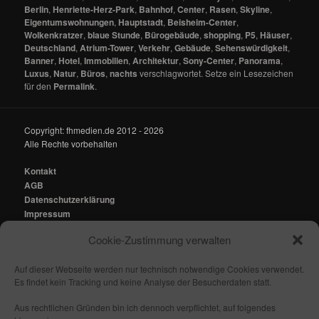
Berlin
,
Henriette-Herz-Park
,
Bahnhof
,
Center
,
Rasen
,
Skyline
,
Eigentumswohnungen
,
Hauptstadt
,
Beisheim-Center
,
Wolkenkratzer
,
blaue Stunde
,
Bürogebäude
,
shopping
,
P5
,
Häuser
,
Deutschland
,
Atrium-Tower
,
Verkehr
,
Gebäude
,
Sehenswürdigkeit
,
Banner
,
Hotel
,
Immobilien
,
Architektur
,
Sony-Center
,
Panorama
,
Luxus
,
Natur
,
Büros
,
nachts
verschlagwortet. Setze ein Lesezeichen
für den
Permalink
.
Copyright: fhmedien.de 2012 - 2026
Alle Rechte vorbehalten
Kontakt
AGB
Datenschutzerklärung
Impressum
Cookie-Zustimmung verwalten
Kontakt:
mail@fhmedien.de
Auf dieser Webseite werden nur technisch notwendige Cookies verwendet.
Es findet kein Tracking und keine Analyse der Besucherdaten statt.
Aus rechtlichen Gründen bin ich dennoch verpflichtet, auf folgendes