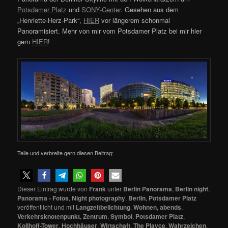
Potsdamer Platz
und
SONY-Center
. Gesehen aus dem
„Henriette-Herz-Park“,
HIER
vor längerem schonmal
Panoramisiert. Mehr von mir vom Potsdamer Platz bei mir hier
gern
HIER
!
Teile und verbreite gern diesen Beitrag:
Dieser Eintrag wurde von
Frank
unter
Berlin Panorama
,
Berlin night
,
Panorama - Fotos
,
Night photography
,
Berlin
,
Potsdamer Platz
veröffentlicht und mit
Langzeitbelichtung
,
Wohnen
,
abends
,
Verkehrsknotenpunkt
,
Zentrum
,
Symbol
,
Potsdamer Platz
,
Kollhoff-Tower
,
Hochhäuser
,
Wirtschaft
,
The Playce
,
Wahrzeichen
,