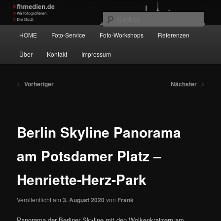
Zum
Wir fotografieren die Hauptstadt!
primären
Such
Inhalt
Hauptmenü
HOME
Foto-Service
Foto-Workshops
Referenzen
springen
fhmedien.de
Über
Kontakt
Impressum
Beitragsnavigation
←
Vorheriger
Nächster
→
Berlin Skyline Panorama
am Potsdamer Platz –
Henriette-Herz-Park
Veröffentlicht am
3. August 2020
von
Frank
Panorama der Berliner Skyline mit den Wolkenkratzern am