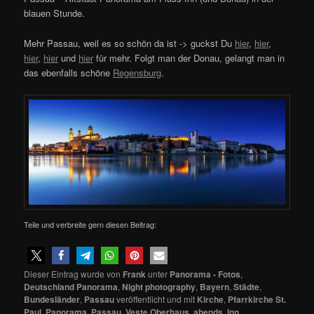
blauen Stunde.
Mehr Passau, weil es so schön da ist -> guckst Du
hier
,
hier
,
hier
,
hier
und
hier
für mehr. Folgt man der Donau, gelangt man in
das ebenfalls schöne
Regensburg
.
Teile und verbreite gern diesen Beitrag:
Dieser Eintrag wurde von
Frank
unter
Panorama - Fotos
,
Deutschland Panorama
,
Night photography
,
Bayern
,
Städte
,
Bundesländer
,
Passau
veröffentlicht und mit
Kirche
,
Pfarrkirche St.
Paul
,
Panorama
,
Passau
,
Veste Oberhaus
,
abends
,
Inn
,