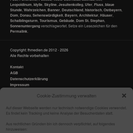
Leopoldinum
,
Idylle
,
Skyline
,
Jesuitenkolleg
,
Ufer
,
Fluss
,
blaue
Stunde
,
Wahrzeichen
,
Banner
,
Deutschland
,
historisch
,
Ostbayern
,
Dom
,
Donau
,
Sehenswürdigkeit
,
Bayern
,
Architektur
,
Häuser
,
Schaiblingsturm
,
Tourismus
,
Gebäude
,
Dom St. Stephan
,
Sonnenuntergang
verschlagwortet. Setze ein Lesezeichen für den
Permalink
.
Copyright: fhmedien.de 2012 - 2026
Alle Rechte vorbehalten
Kontakt
AGB
Datenschutzerklärung
Impressum
Cookie-Zustimmung verwalten
Kontakt:
mail@fhmedien.de
Auf dieser Webseite werden nur technisch notwendige Cookies verwendet.
Es findet kein Tracking und keine Analyse der Besucherdaten statt.
Aus rechtlichen Gründen bin ich dennoch verpflichtet, auf folgendes
hinzuweisen:
Nach oben/ Seitenanfang