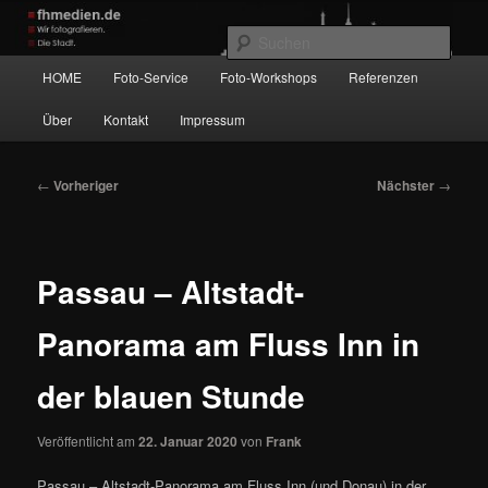
Zum
Wir fotografieren die Hauptstadt!
primären
Such
Inhalt
Hauptmenü
HOME
Foto-Service
Foto-Workshops
Referenzen
springen
fhmedien.de
Über
Kontakt
Impressum
Beitragsnavigation
←
Vorheriger
Nächster
→
Passau – Altstadt-
Panorama am Fluss Inn in
der blauen Stunde
Veröffentlicht am
22. Januar 2020
von
Frank
Passau – Altstadt-Panorama am Fluss Inn (und Donau) in der