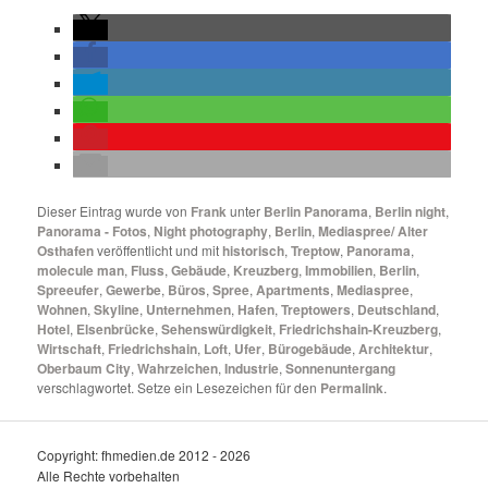
Dieser Eintrag wurde von
Frank
unter
Berlin Panorama
,
Berlin night
,
Panorama - Fotos
,
Night photography
,
Berlin
,
Mediaspree/ Alter
Osthafen
veröffentlicht und mit
historisch
,
Treptow
,
Panorama
,
molecule man
,
Fluss
,
Gebäude
,
Kreuzberg
,
Immobilien
,
Berlin
,
Spreeufer
,
Gewerbe
,
Büros
,
Spree
,
Apartments
,
Mediaspree
,
Wohnen
,
Skyline
,
Unternehmen
,
Hafen
,
Treptowers
,
Deutschland
,
Hotel
,
Elsenbrücke
,
Sehenswürdigkeit
,
Friedrichshain-Kreuzberg
,
Wirtschaft
,
Friedrichshain
,
Loft
,
Ufer
,
Bürogebäude
,
Architektur
,
Oberbaum City
,
Wahrzeichen
,
Industrie
,
Sonnenuntergang
verschlagwortet. Setze ein Lesezeichen für den
Permalink
.
Copyright: fhmedien.de 2012 - 2026
Alle Rechte vorbehalten