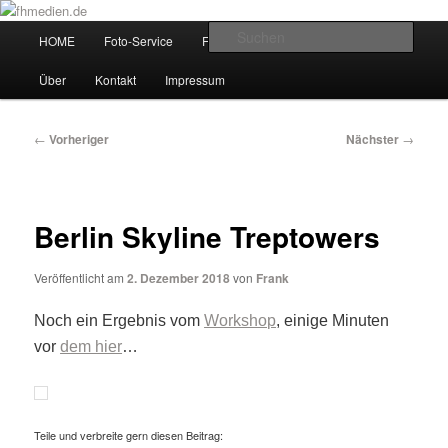
Zum
Wir fotografieren die Hauptstadt!
primären
Hauptmenü
Such
HOME
Foto-Service
Foto-Workshops
Referenzen
Inhalt
springen
fhmedien.de
Über
Kontakt
Impressum
Beitragsnavigation
←
Vorheriger
Nächster
→
Berlin Skyline Treptowers
Veröffentlicht am
2. Dezember 2018
von
Frank
Noch ein Ergebnis vom
Workshop
, einige Minuten
vor
dem hier
…
Teile und verbreite gern diesen Beitrag: