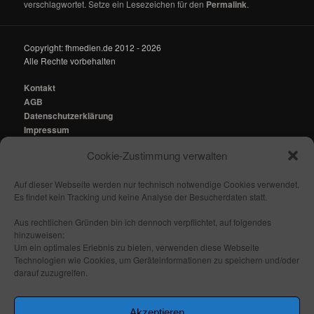
verschlagwortet. Setze ein Lesezeichen für den
Permalink
.
Copyright: fhmedien.de 2012 - 2026
Alle Rechte vorbehalten
Kontakt
AGB
Datenschutzerklärung
Impressum
Cookie-Zustimmung verwalten
Kontakt:
mail@fhmedien.de
Auf dieser Webseite werden nur technisch notwendige Cookies verwendet.
Es findet kein Tracking und keine Analyse der Besucherdaten statt.
Aus rechtlichen Gründen bin ich dennoch verpflichtet, auf folgendes
hinzuweisen:
Nach oben/ Seitenanfang
Um ein optimales Erlebnis zu bieten, verwenden diese Webseite
Technologien wie Cookies, um Geräteinformationen zu speichern und/oder
darauf zuzugreifen.
Folge mir:
_ _
_ _
_ _
_ _
Akzeptieren