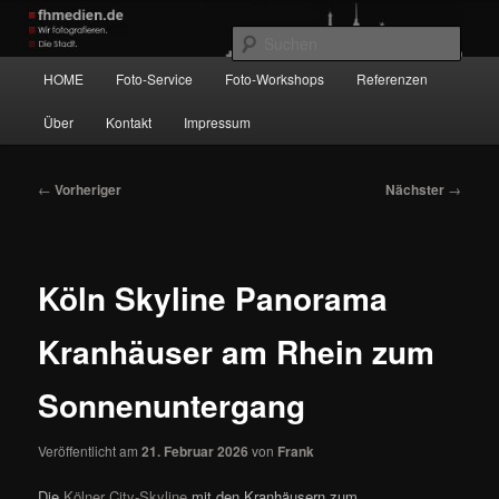
Zum
Wir fotografieren die Hauptstadt!
primären
Such
Inhalt
Hauptmenü
HOME
Foto-Service
Foto-Workshops
Referenzen
springen
fhmedien.de
Über
Kontakt
Impressum
Beitragsnavigation
←
Vorheriger
Nächster
→
Köln Skyline Panorama
Kranhäuser am Rhein zum
Sonnenuntergang
Veröffentlicht am
21. Februar 2026
von
Frank
Die
Kölner City-Skyline
mit den Kranhäusern zum