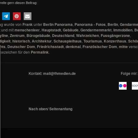
reite gern diesen Beitrag:
rag wurde von
Frank
unter
Berlin Panorama
,
Panorama - Fotos
,
Berlin
,
Gendarme
t und mit
menschenleer
,
Hauptstadt
,
Gebäude
,
Gendarmenmarkt
,
Immobilien
,
Be
yline
,
Zentrum
,
Bürogebäude
,
Deutschland
,
Wahrzeichen
,
Fussgängerzone
,
igkeit
,
historisch
,
Architektur
,
Schauspielhaus
,
Tourismus
,
Konzerthaus
,
Schön
hts
,
Deutscher Dom
,
Friedrichsstadt
,
denkmal
,
Französischer Dom
,
mitte
versc
esezeichen für den
Permalink
.
Kontakt:
mail@fhmedien.de
Folge mir:
_ _
Nach oben/ Seitenanfang