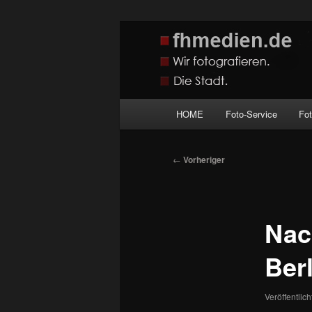
Zum
Wir fotografieren die Hauptstadt
primären
Inhalt
fhmedien.de
springen
Hauptmenü
HOME
Foto-Service
Fo
Beitragsnavigation
←
Vorheriger
Nac
Ber
Veröffentlic