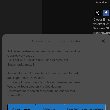
Teile und verb
Dieser Eint
veröffentlich
Wohnen
,
Sk
Sehenswürd
Berlins
,
nac
Cookie-Zustimmung verwalten
Setze ein L
Auf dieser Webseite werden nur technisch notwendige
Cookies verwendet.
Copyright: fhmedien.de 2012 - 2026
Es findet kein Tracking und keine Analyse der
Alle Rechte vorbehalten
Besucherdaten statt.
Kontakt
Aus rechtlichen Gründen bin ich dennoch verpflichtet,
AGB
auf folgendes hinzuweisen:
Um ein optimales Erlebnis zu bieten, verwenden diese
Datenschutzerklärung
Webseite Technologien wie Cookies, um
Impressum
Geräteinformationen zu speichern und/oder darauf
zuzugreifen.
Akzeptieren
Ablehnen
Einstellungen ansehen