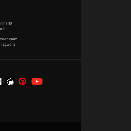
nmarkt
rlin
,
ster Platz
hlagwortet.
_ _
_ _
_ _