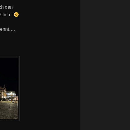
ich den
Stimmt
rennt….