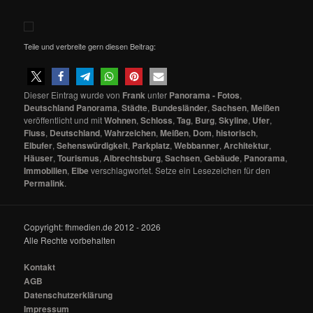
Teile und verbreite gern diesen Beitrag:
Dieser Eintrag wurde von
Frank
unter
Panorama - Fotos
,
Deutschland Panorama
,
Städte
,
Bundesländer
,
Sachsen
,
Meißen
veröffentlicht und mit
Wohnen
,
Schloss
,
Tag
,
Burg
,
Skyline
,
Ufer
,
Fluss
,
Deutschland
,
Wahrzeichen
,
Meißen
,
Dom
,
historisch
,
Elbufer
,
Sehenswürdigkeit
,
Parkplatz
,
Webbanner
,
Architektur
,
Häuser
,
Tourismus
,
Albrechtsburg
,
Sachsen
,
Gebäude
,
Panorama
,
Immobilien
,
Elbe
verschlagwortet. Setze ein Lesezeichen für den
Permalink
.
Copyright: fhmedien.de 2012 - 2026
Alle Rechte vorbehalten
Kontakt
AGB
Datenschutzerklärung
Impressum