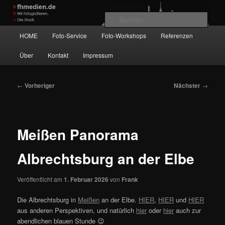
Zum
Wir fotografieren die Hauptstadt!
primären
Such
Inhalt
Hauptmenü
HOME
Foto-Service
Foto-Workshops
Referenzen
springen
fhmedien.de
Über
Kontakt
Impressum
Beitragsnavigation
←
Vorheriger
Nächster
→
Meißen Panorama
Albrechtsburg an der Elbe
Veröffentlicht am
1. Februar 2026
von
Frank
Die Albrechtsburg in
Meißen
an der Elbe.
HIER
,
HIER
und
HIER
aus anderen Perspektiven, und natürlich
hier
oder
hier
auch zur
abendlichen blauen Stunde 😉