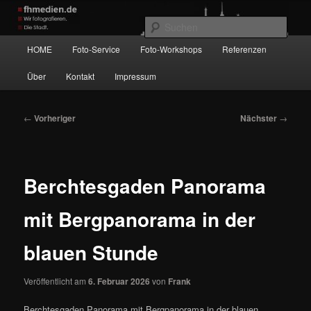
Zum
Wir fotografieren die Hauptstadt!
primären
Such
Inhalt
Hauptmenü
HOME
Foto-Service
Foto-Workshops
Referenzen
springen
fhmedien.de
Über
Kontakt
Impressum
Beitragsnavigation
←
Vorheriger
Nächster
→
Berchtesgaden Panorama
mit Bergpanorama in der
blauen Stunde
Veröffentlicht am
6. Februar 2026
von
Frank
Berchtesgaden Panorama mit Bergpanorama in der blauen