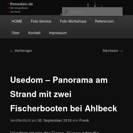
Zum
Wir fotografieren die Hauptstadt!
primären
Such
Inhalt
Hauptmenü
HOME
Foto-Service
Foto-Workshops
Referenzen
springen
fhmedien.de
Über
Kontakt
Impressum
Beitragsnavigation
←
Vorheriger
Nächster
→
Usedom – Panorama am
Strand mit zwei
Fischerbooten bei Ahlbeck
Veröffentlicht am
30. September 2018
von
Frank
Usedom ist wie der
Darss
,
Rügen
oder die