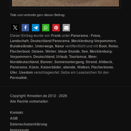
Teile und verbreite gern diesen Beitrag:
Dieser Eintrag wurde von
Frank
unter
Panorama - Fotos
,
Landschaft
,
Deutschland Panorama
,
Mecklenburg-Vorpommern
,
Bundesländer
,
Unterwegs
,
Natur
veröffentlicht und mit
Boot
,
Reise
,
Fischerboot
,
Ostsee
,
Wetter
,
blaue Stunde
,
See
,
Mecklenburg-
Vorpommern
,
Deutschland
,
Urlaub
,
Tourismus
,
Meer
,
Norddeutschland
,
Banner
,
Sonnenuntergang
,
Strand
,
Ahlbeck
,
Panorama
,
Küste
,
Kaiserbäder
,
abends
,
Wolken
,
Fischerboote
,
Ufer
,
Usedom
verschlagwortet. Setze ein Lesezeichen für den
Permalink
.
Copyright: fhmedien.de 2012 - 2026
Alle Rechte vorbehalten
Kontakt
AGB
Datenschutzerklärung
Impressum