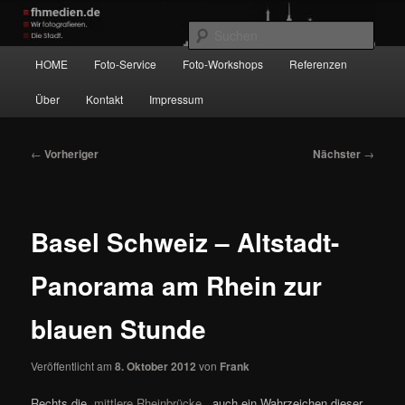
Zum
Wir fotografieren die Hauptstadt!
primären
Such
Inhalt
Hauptmenü
HOME
Foto-Service
Foto-Workshops
Referenzen
springen
fhmedien.de
Über
Kontakt
Impressum
Beitragsnavigation
←
Vorheriger
Nächster
→
Basel Schweiz – Altstadt-
Panorama am Rhein zur
blauen Stunde
Veröffentlicht am
8. Oktober 2012
von
Frank
Rechts die „
mittlere Rheinbrücke
„, auch ein Wahrzeichen dieser