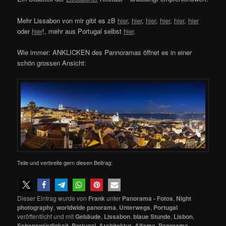
Mehr Lissabon von mir gibt es zB
hier
,
hier
,
hier
,
hier
,
hier
,
hier
oder
hier
!, mehr aus Portugal selbst
hier
.
Wie immer: ANKLICKEN des Pannoramas öffnet es in einer
schön grossen Ansicht:
Teile und verbreite gern diesen Beitrag:
Dieser Eintrag wurde von
Frank
unter
Panorama - Fotos
,
Night
photography
,
worldwide panorama
,
Unterwegs
,
Portugal
veröffentlicht und mit
Gebäude
,
Lissabon
,
blaue Stunde
,
Lisbon
,
Sehenswürdigkeit
,
Portugal
,
Architektur
,
Alfama
,
Panorama
,