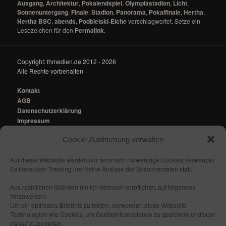
Ausgang
,
Architektur
,
Pokalendspiel
,
Olympiastadion
,
Licht
,
Sonnenuntergang
,
Finale
,
Stadion
,
Panorama
,
Pokalfinale
,
Hertha
,
Hertha BSC
,
abends
,
Podbielski-Eiche
verschlagwortet. Setze ein
Lesezeichen für den
Permalink
.
Copyright: fhmedien.de 2012 - 2026
Alle Rechte vorbehalten
Kontakt
AGB
Datenschutzerklärung
Impressum
Cookie-Zustimmung verwalten
Kontakt:
mail@fhmedien.de
Auf dieser Webseite werden nur technisch notwendige Cookies verwendet.
Es findet kein Tracking und keine Analyse der Besucherdaten statt.
Aus rechtlichen Gründen bin ich dennoch verpflichtet, auf folgendes
hinzuweisen:
Nach oben/ Seitenanfang
Um ein optimales Erlebnis zu bieten, verwenden diese Webseite
Technologien wie Cookies, um Geräteinformationen zu speichern und/oder
darauf zuzugreifen.
Folge mir: