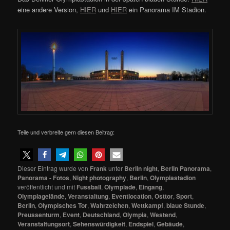
eine andere Version,
HIER
und
HIER
ein Panorama IM Stadion.
Teile und verbreite gern diesen Beitrag:
Dieser Eintrag wurde von
Frank
unter
Berlin night
,
Berlin Panorama
,
Panorama - Fotos
,
Night photography
,
Berlin
,
Olympiastadion
veröffentlicht und mit
Fussball
,
Olympiade
,
Eingang
,
Olympiagelände
,
Veranstaltung
,
Eventlocation
,
Osttor
,
Sport
,
Berlin
,
Olympisches Tor
,
Wahrzeichen
,
Wettkampf
,
blaue Stunde
,
Preussenturm
,
Event
,
Deutschland
,
Olympia
,
Westend
,
Veranstaltungsort
,
Sehenswürdigkeit
,
Endspiel
,
Gebäude
,