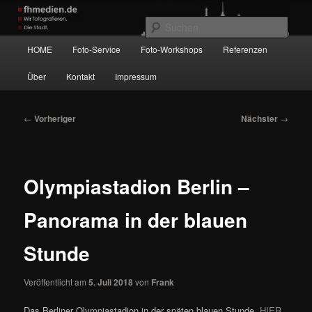
Zum
Wir fotografieren die Hauptstadt!
primären
Such
Inhalt
Hauptmenü
HOME
Foto-Service
Foto-Workshops
Referenzen
springen
fhmedien.de
Über
Kontakt
Impressum
Beitragsnavigation
←
Vorheriger
Nächster
→
Olympiastadion Berlin –
Panorama in der blauen
Stunde
Veröffentlicht am
5. Juli 2018
von
Frank
Das Berliner Olympiastadion in der späten blauen Stunde.
HIER