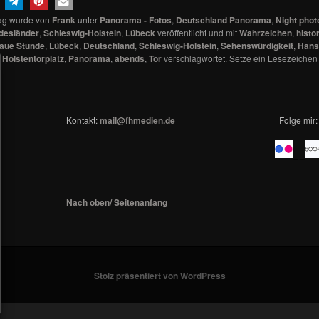
rag wurde von
Frank
unter
Panorama - Fotos
,
Deutschland Panorama
,
Night pho
desländer
,
Schleswig-Holstein
,
Lübeck
veröffentlicht und mit
Wahrzeichen
,
histo
laue Stunde
,
Lübeck
,
Deutschland
,
Schleswig-Holstein
,
Sehenswürdigkeit
,
Hans
,
Holstentorplatz
,
Panorama
,
abends
,
Tor
verschlagwortet. Setze ein Lesezeichen 
Kontakt:
mail@fhmedien.de
Folge mir:
_ _
Nach oben/ Seitenanfang
Stolz präsentiert von WordPress