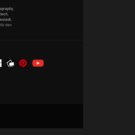
tography
,
risch
,
estadt
,
für den
_ _
_ _
_ _