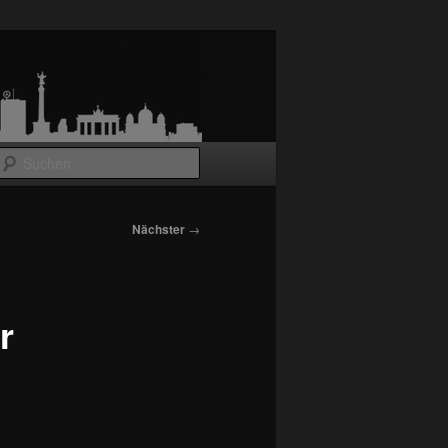
Suchen
Nächster
→
r