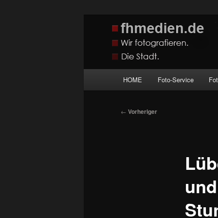
Zum
Wir fotografieren die Hauptstadt
primären
Inhalt
fhmedien.de
springen
Hauptmenü
HOME
Foto-Service
Fo
Beitragsnavigation
←
Vorheriger
Lüb
und
Stu