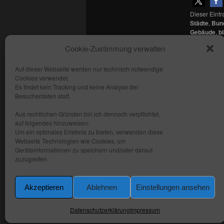
Dieser Eint
Städte
,
Bun
Gebäude
,
b
Architektur
Cookie-Zustimmung verwalten
Permalink
.
Auf dieser Webseite werden nur technisch notwendige
Cookies verwendet.
Copyright: fhmedien.de 2012 - 2026
Es findet kein Tracking und keine Analyse der
Alle Rechte vorbehalten
Besucherdaten statt.
Kontakt
Aus rechtlichen Gründen bin ich dennoch verpflichtet,
AGB
auf folgendes hinzuweisen:
Um ein optimales Erlebnis zu bieten, verwenden diese
Datenschutzerklärung
Webseite Technologien wie Cookies, um
Impressum
Geräteinformationen zu speichern und/oder darauf
zuzugreifen.
Akzeptieren
Ablehnen
Einstellungen ansehen
Datenschutzerklärung
Impressum