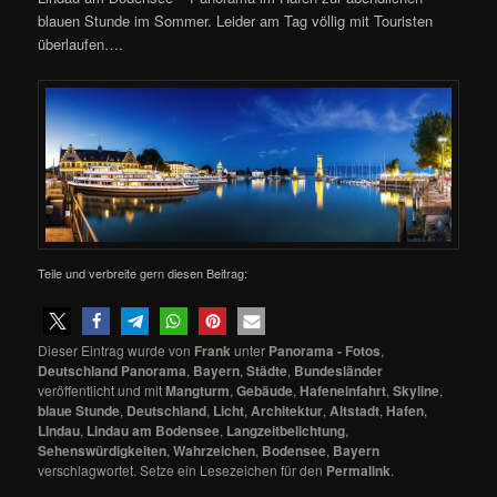
blauen Stunde im Sommer. Leider am Tag völlig mit Touristen
überlaufen….
Teile und verbreite gern diesen Beitrag:
Dieser Eintrag wurde von
Frank
unter
Panorama - Fotos
,
Deutschland Panorama
,
Bayern
,
Städte
,
Bundesländer
veröffentlicht und mit
Mangturm
,
Gebäude
,
Hafeneinfahrt
,
Skyline
,
blaue Stunde
,
Deutschland
,
Licht
,
Architektur
,
Altstadt
,
Hafen
,
LIndau
,
Lindau am Bodensee
,
Langzeitbelichtung
,
Sehenswürdigkeiten
,
Wahrzeichen
,
Bodensee
,
Bayern
verschlagwortet. Setze ein Lesezeichen für den
Permalink
.