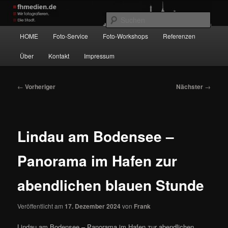
Zum
Wir fotografieren die Hauptstadt!
primären
Such
Inhalt
Hauptmenü
HOME
Foto-Service
Foto-Workshops
Referenzen
springen
fhmedien.de
Über
Kontakt
Impressum
Beitragsnavigation
←
Vorheriger
Nächster
→
Lindau am Bodensee –
Panorama im Hafen zur
abendlichen blauen Stunde
Veröffentlicht am
17. Dezember 2024
von
Frank
Lindau am Bodensee – Panorama im Hafen zur abendlichen