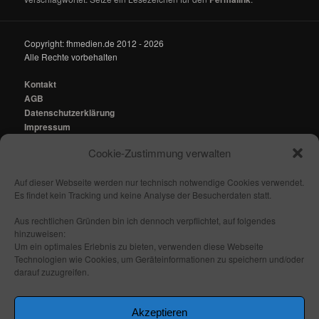
Copyright: fhmedien.de 2012 - 2026
Alle Rechte vorbehalten
Kontakt
AGB
Datenschutzerklärung
Impressum
Cookie-Zustimmung verwalten
Kontakt:
mail@fhmedien.de
Auf dieser Webseite werden nur technisch notwendige Cookies verwendet.
Es findet kein Tracking und keine Analyse der Besucherdaten statt.
Aus rechtlichen Gründen bin ich dennoch verpflichtet, auf folgendes
hinzuweisen:
Nach oben/ Seitenanfang
Um ein optimales Erlebnis zu bieten, verwenden diese Webseite
Technologien wie Cookies, um Geräteinformationen zu speichern und/oder
darauf zuzugreifen.
Folge mir:
_ _
_ _
_ _
_ _
Akzeptieren