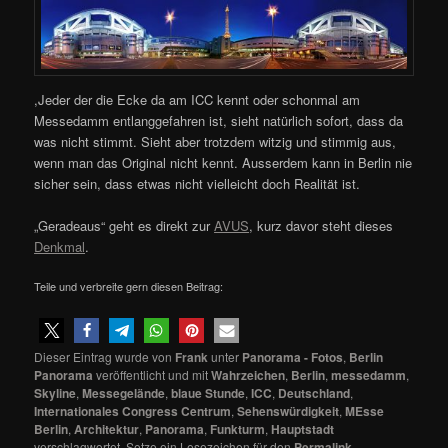
,Jeder der die Ecke da am ICC kennt oder schonmal am
Messedamm entlanggefahren ist, sieht natürlich sofort, dass da
was nicht stimmt. Sieht aber trotzdem witzig und stimmig aus,
wenn man das Original nicht kennt. Ausserdem kann in Berlin nie
sicher sein, dass etwas nicht vielleicht doch Realität ist.
„Geradeaus“ geht es direkt zur
AVUS
, kurz davor steht dieses
Denkmal
.
Teile und verbreite gern diesen Beitrag:
Dieser Eintrag wurde von
Frank
unter
Panorama - Fotos
,
Berlin
Panorama
veröffentlicht und mit
Wahrzeichen
,
Berlin
,
messedamm
,
Skyline
,
Messegelände
,
blaue Stunde
,
ICC
,
Deutschland
,
Internationales Congress Centrum
,
Sehenswürdigkeit
,
MEsse
Berlin
,
Architektur
,
Panorama
,
Funkturm
,
Hauptstadt
verschlagwortet. Setze ein Lesezeichen für den
Permalink
.