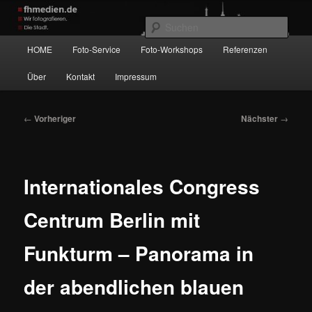
Zum
Wir fotografieren die Hauptstadt!
primären
Such
Inhalt
Hauptmenü
HOME
Foto-Service
Foto-Workshops
Referenzen
springen
fhmedien.de
Über
Kontakt
Impressum
Beitragsnavigation
←
Vorheriger
Nächster
→
Internationales Congress
Centrum Berlin mit
Funkturm – Panorama in
der abendlichen blauen