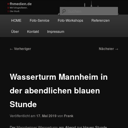
Zum
Wir fotografieren die Hauptstadt!
primären
Such
Inhalt
Hauptmenü
HOME
Foto-Service
Foto-Workshops
Referenzen
springen
fhmedien.de
Über
Kontakt
Impressum
Beitragsnavigation
←
Vorheriger
Nächster
→
Wasserturm Mannheim in
der abendlichen blauen
Stunde
Veröffentlicht am
17. Mai 2019
von
Frank
Der
Mannheimer Wasserturm
am Abend zur blauen Stunde.