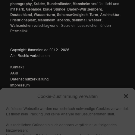
photography
,
Städte
,
Bundesländer
,
Mannheim
veröffentlicht und
mit
Park
,
Gebäude
,
blaue Stunde
,
Baden-Württemberg
,
Deutschland
,
Wasserturm
,
Sehenswürdigkeit
,
Turm
,
Architektur
,
Friedrichsplatz
,
Mannheim
,
abends
,
denkmal
,
Wasser
,
Wahrzeichen
verschlagwortet. Setze ein Lesezeichen für den
Permalink
.
Copyright: fhmedien.de 2012 - 2026
Alle Rechte vorbehalten
Kontakt
AGB
Datenschutzerklärung
Impressum
Cookie-Zustimmung verwalten
Kontakt:
mail@fhmedien.de
Auf dieser Webseite werden nur technisch notwendige Cookies verwendet.
Es findet kein Tracking und keine Analyse der Besucherdaten statt.
Aus rechtlichen Gründen bin ich dennoch verpflichtet, auf folgendes
hinzuweisen:
Nach oben/ Seitenanfang